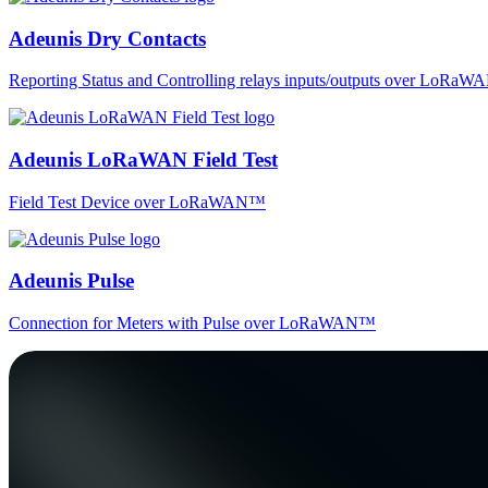
Adeunis Dry Contacts
Reporting Status and Controlling relays inputs/outputs over LoRa
Adeunis LoRaWAN Field Test
Field Test Device over LoRaWAN™
Adeunis Pulse
Connection for Meters with Pulse over LoRaWAN™