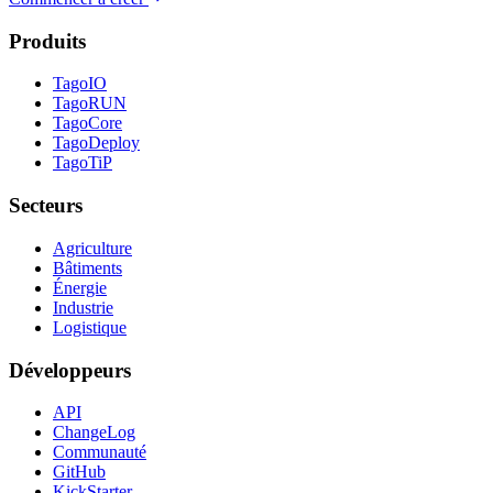
Produits
TagoIO
TagoRUN
TagoCore
TagoDeploy
TagoTiP
Secteurs
Agriculture
Bâtiments
Énergie
Industrie
Logistique
Développeurs
API
ChangeLog
Communauté
GitHub
KickStarter