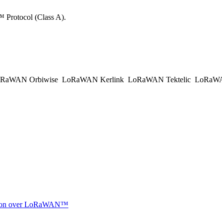
rotocol (Class A).
RaWAN Orbiwise
LoRaWAN Kerlink
LoRaWAN Tektelic
LoRaWAN
ocation over LoRaWAN™