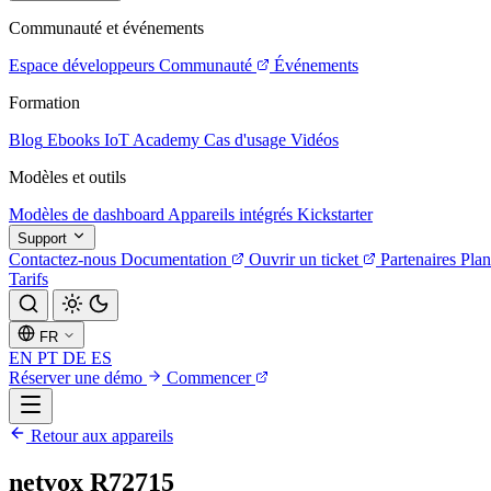
Communauté et événements
Espace développeurs
Communauté
Événements
Formation
Blog
Ebooks
IoT Academy
Cas d'usage
Vidéos
Modèles et outils
Modèles de dashboard
Appareils intégrés
Kickstarter
Support
Contactez-nous
Documentation
Ouvrir un ticket
Partenaires
Plan
Tarifs
FR
EN
PT
DE
ES
Réserver une démo
Commencer
Retour aux appareils
netvox R72715