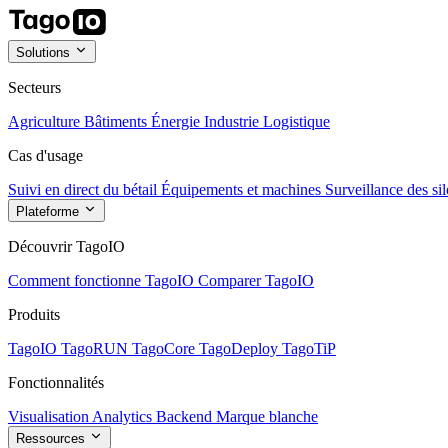
Solutions
Secteurs
Agriculture
Bâtiments
Énergie
Industrie
Logistique
Cas d'usage
Suivi en direct du bétail
Équipements et machines
Surveillance des sil
Plateforme
Découvrir TagoIO
Comment fonctionne TagoIO
Comparer TagoIO
Produits
TagoIO
TagoRUN
TagoCore
TagoDeploy
TagoTiP
Fonctionnalités
Visualisation
Analytics
Backend
Marque blanche
Ressources