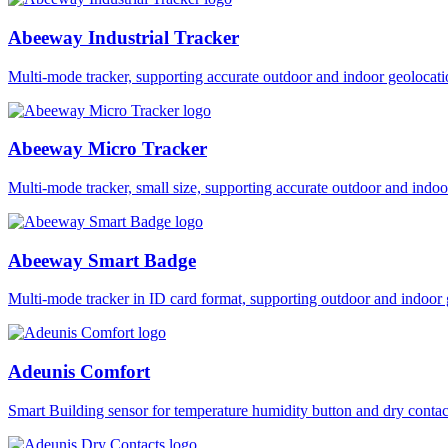
Abeeway Industrial Tracker
Multi-mode tracker, supporting accurate outdoor and indoor geol
Abeeway Micro Tracker
Multi-mode tracker, small size, supporting accurate outdoor and i
Abeeway Smart Badge
Multi-mode tracker in ID card format, supporting outdoor and ind
Adeunis Comfort
Smart Building sensor for temperature humidity button and dry co