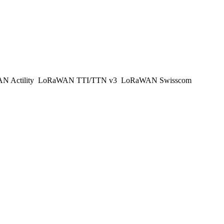
 Actility
LoRaWAN TTI/TTN v3
LoRaWAN Swisscom