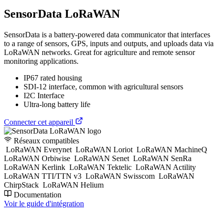
SensorData LoRaWAN
SensorData is a battery-powered data communicator that interfaces
to a range of sensors, GPS, inputs and outputs, and uploads data via
LoRaWAN networks. Great for agriculture and remote sensor
monitoring applications.
IP67 rated housing
SDI-12 interface, common with agricultural sensors
I2C Interface
Ultra-long battery life
Connecter cet appareil
Réseaux compatibles
LoRaWAN Everynet
LoRaWAN Loriot
LoRaWAN MachineQ
LoRaWAN Orbiwise
LoRaWAN Senet
LoRaWAN SenRa
LoRaWAN Kerlink
LoRaWAN Tektelic
LoRaWAN Actility
LoRaWAN TTI/TTN v3
LoRaWAN Swisscom
LoRaWAN
ChirpStack
LoRaWAN Helium
Documentation
Voir le guide d'intégration