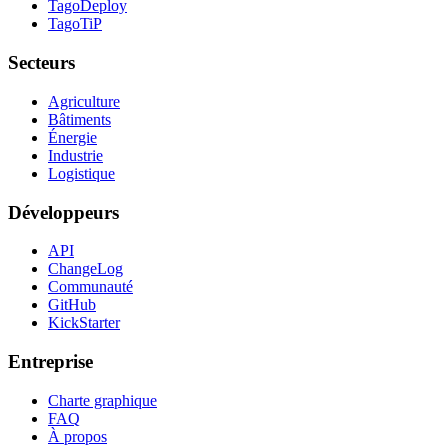
TagoDeploy
TagoTiP
Secteurs
Agriculture
Bâtiments
Énergie
Industrie
Logistique
Développeurs
API
ChangeLog
Communauté
GitHub
KickStarter
Entreprise
Charte graphique
FAQ
À propos