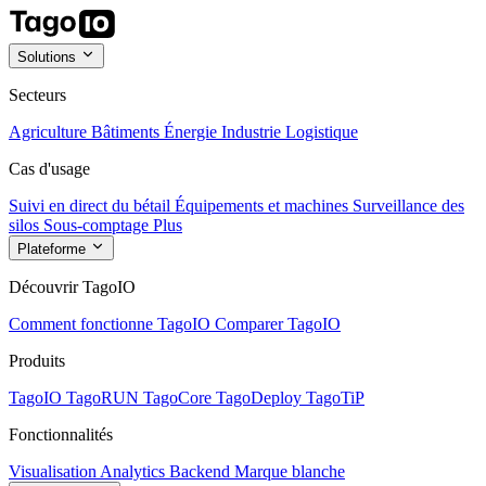
Solutions
Secteurs
Agriculture
Bâtiments
Énergie
Industrie
Logistique
Cas d'usage
Suivi en direct du bétail
Équipements et machines
Surveillance des
silos
Sous-comptage
Plus
Plateforme
Découvrir TagoIO
Comment fonctionne TagoIO
Comparer TagoIO
Produits
TagoIO
TagoRUN
TagoCore
TagoDeploy
TagoTiP
Fonctionnalités
Visualisation
Analytics
Backend
Marque blanche