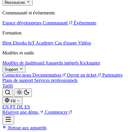
Ressources
Communauté et événements
Espace développeurs
Communauté
Événements
Formation
Blog
Ebooks
IoT Academy
Cas d'usage
Vidéos
Modèles et outils
Modèles de dashboard
Appareils intégrés
Kickstarter
Support
Contactez-nous
Documentation
Ouvrir un ticket
Partenaires
Plans de support
Services professionnels
Tarifs
FR
EN
PT
DE
ES
Réserver une démo
Commencer
Retour aux appareils