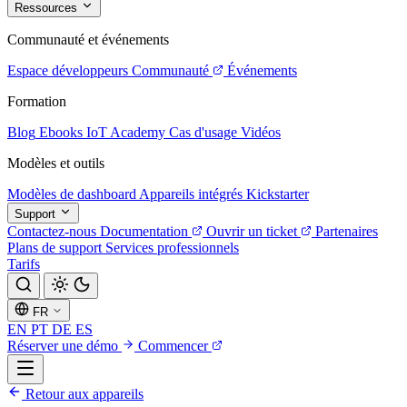
Ressources
Communauté et événements
Espace développeurs
Communauté
Événements
Formation
Blog
Ebooks
IoT Academy
Cas d'usage
Vidéos
Modèles et outils
Modèles de dashboard
Appareils intégrés
Kickstarter
Support
Contactez-nous
Documentation
Ouvrir un ticket
Partenaires
Plans de support
Services professionnels
Tarifs
FR
EN
PT
DE
ES
Réserver une démo
Commencer
Retour aux appareils