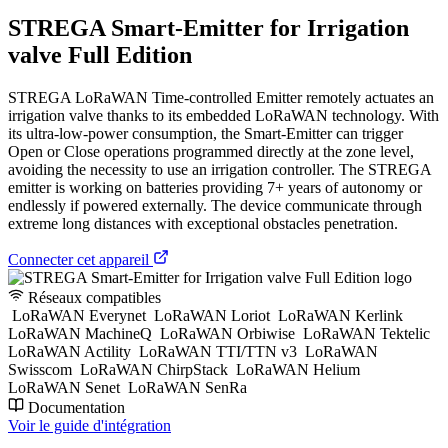
STREGA Smart-Emitter for Irrigation
valve Full Edition
STREGA LoRaWAN Time-controlled Emitter remotely actuates an
irrigation valve thanks to its embedded LoRaWAN technology. With
its ultra-low-power consumption, the Smart-Emitter can trigger
Open or Close operations programmed directly at the zone level,
avoiding the necessity to use an irrigation controller. The STREGA
emitter is working on batteries providing 7+ years of autonomy or
endlessly if powered externally. The device communicate through
extreme long distances with exceptional obstacles penetration.
Connecter cet appareil
Réseaux compatibles
LoRaWAN Everynet
LoRaWAN Loriot
LoRaWAN Kerlink
LoRaWAN MachineQ
LoRaWAN Orbiwise
LoRaWAN Tektelic
LoRaWAN Actility
LoRaWAN TTI/TTN v3
LoRaWAN
Swisscom
LoRaWAN ChirpStack
LoRaWAN Helium
LoRaWAN Senet
LoRaWAN SenRa
Documentation
Voir le guide d'intégration