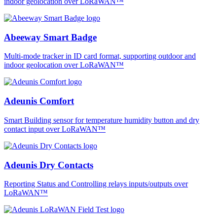
indoor geolocation over LoRaWAN™
Abeeway Smart Badge
Multi-mode tracker in ID card format, supporting outdoor and
indoor geolocation over LoRaWAN™
Adeunis Comfort
Smart Building sensor for temperature humidity button and dry
contact input over LoRaWAN™
Adeunis Dry Contacts
Reporting Status and Controlling relays inputs/outputs over
LoRaWAN™