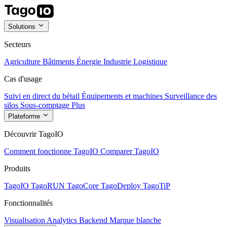
Solutions
Secteurs
Agriculture
Bâtiments
Énergie
Industrie
Logistique
Cas d'usage
Suivi en direct du bétail
Équipements et machines
Surveillance des
silos
Sous-comptage
Plus
Plateforme
Découvrir TagoIO
Comment fonctionne TagoIO
Comparer TagoIO
Produits
TagoIO
TagoRUN
TagoCore
TagoDeploy
TagoTiP
Fonctionnalités
Visualisation
Analytics
Backend
Marque blanche