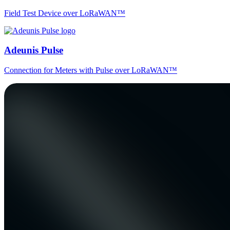
Field Test Device over LoRaWAN™
Adeunis Pulse
Connection for Meters with Pulse over LoRaWAN™