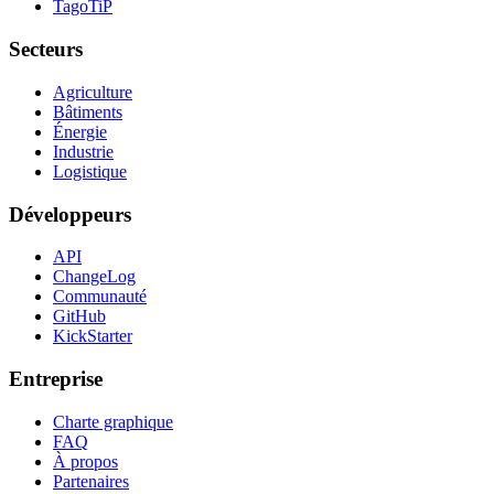
TagoTiP
Secteurs
Agriculture
Bâtiments
Énergie
Industrie
Logistique
Développeurs
API
ChangeLog
Communauté
GitHub
KickStarter
Entreprise
Charte graphique
FAQ
À propos
Partenaires