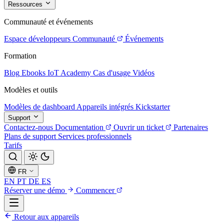
Ressources
Communauté et événements
Espace développeurs
Communauté
Événements
Formation
Blog
Ebooks
IoT Academy
Cas d'usage
Vidéos
Modèles et outils
Modèles de dashboard
Appareils intégrés
Kickstarter
Support
Contactez-nous
Documentation
Ouvrir un ticket
Partenaires
Plans de support
Services professionnels
Tarifs
FR
EN
PT
DE
ES
Réserver une démo
Commencer
Retour aux appareils