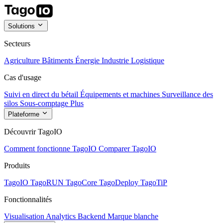
Solutions
Secteurs
Agriculture
Bâtiments
Énergie
Industrie
Logistique
Cas d'usage
Suivi en direct du bétail
Équipements et machines
Surveillance des
silos
Sous-comptage
Plus
Plateforme
Découvrir TagoIO
Comment fonctionne TagoIO
Comparer TagoIO
Produits
TagoIO
TagoRUN
TagoCore
TagoDeploy
TagoTiP
Fonctionnalités
Visualisation
Analytics
Backend
Marque blanche