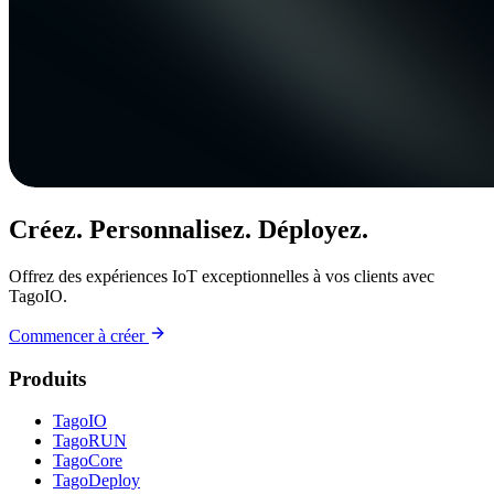
Créez. Personnalisez. Déployez.
Offrez des expériences IoT exceptionnelles à vos clients avec
TagoIO.
Commencer à créer
Produits
TagoIO
TagoRUN
TagoCore
TagoDeploy