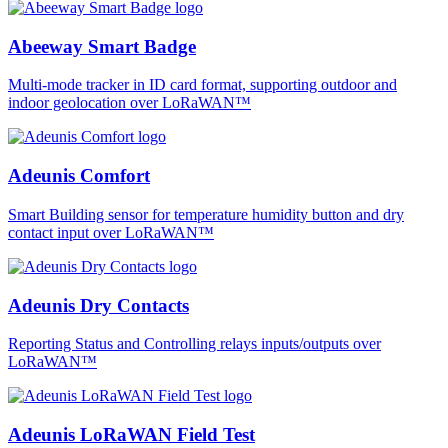
Abeeway Smart Badge
Multi-mode tracker in ID card format, supporting outdoor and
indoor geolocation over LoRaWAN™
Adeunis Comfort
Smart Building sensor for temperature humidity button and dry
contact input over LoRaWAN™
Adeunis Dry Contacts
Reporting Status and Controlling relays inputs/outputs over
LoRaWAN™
Adeunis LoRaWAN Field Test