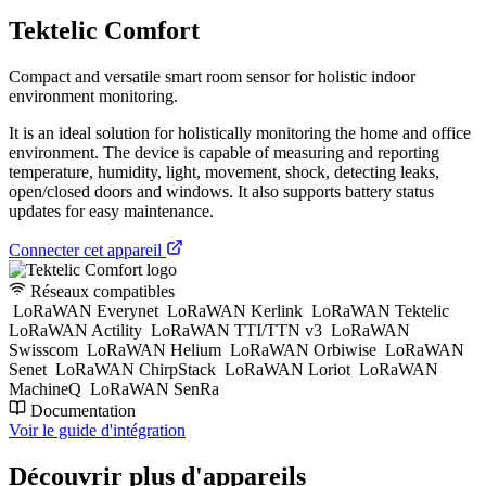
Tektelic Comfort
Compact and versatile smart room sensor for holistic indoor
environment monitoring.
It is an ideal solution for holistically monitoring the home and office
environment. The device is capable of measuring and reporting
temperature, humidity, light, movement, shock, detecting leaks,
open/closed doors and windows. It also supports battery status
updates for easy maintenance.
Connecter cet appareil
Réseaux compatibles
LoRaWAN Everynet
LoRaWAN Kerlink
LoRaWAN Tektelic
LoRaWAN Actility
LoRaWAN TTI/TTN v3
LoRaWAN
Swisscom
LoRaWAN Helium
LoRaWAN Orbiwise
LoRaWAN
Senet
LoRaWAN ChirpStack
LoRaWAN Loriot
LoRaWAN
MachineQ
LoRaWAN SenRa
Documentation
Voir le guide d'intégration
Découvrir plus d'appareils