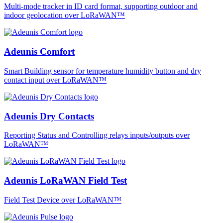
Multi-mode tracker in ID card format, supporting outdoor and
indoor geolocation over LoRaWAN™
Adeunis Comfort
Smart Building sensor for temperature humidity button and dry
contact input over LoRaWAN™
Adeunis Dry Contacts
Reporting Status and Controlling relays inputs/outputs over
LoRaWAN™
Adeunis LoRaWAN Field Test
Field Test Device over LoRaWAN™