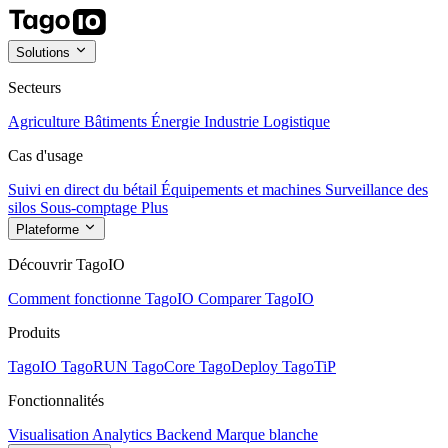
Solutions
Secteurs
Agriculture
Bâtiments
Énergie
Industrie
Logistique
Cas d'usage
Suivi en direct du bétail
Équipements et machines
Surveillance des
silos
Sous-comptage
Plus
Plateforme
Découvrir TagoIO
Comment fonctionne TagoIO
Comparer TagoIO
Produits
TagoIO
TagoRUN
TagoCore
TagoDeploy
TagoTiP
Fonctionnalités
Visualisation
Analytics
Backend
Marque blanche