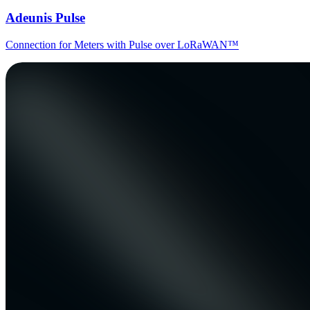
Adeunis Pulse
Connection for Meters with Pulse over LoRaWAN™