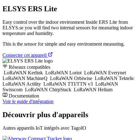
ELSYS ERS Lite
Easy control over the indoor environment Inside ERS Lite from
ELSYS.se you will find two internal sensors for measuring indoor
temperature and humidity.
This is the sensor for simple and easy environment measuring.
Connecter cet appareil
Réseaux compatibles
LoRaWAN Kerlink
LoRaWAN Loriot
LoRaWAN Everynet
LoRaWAN MachineQ
LoRaWAN Orbiwise
LoRaWAN Tektelic
LoRaWAN Actility
LoRaWAN TTI/TTN v3
LoRaWAN
Swisscom
LoRaWAN ChirpStack
LoRaWAN Helium
Documentation
Voir le guide d'intégration
Découvrir plus d'appareils
Autres appareils IoT intégrés avec TagoIO