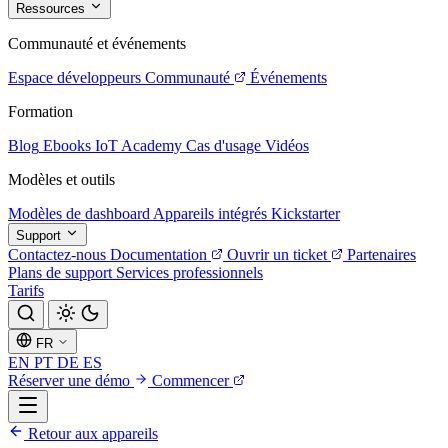
Ressources
Communauté et événements
Espace développeurs
Communauté
Événements
Formation
Blog
Ebooks
IoT Academy
Cas d'usage
Vidéos
Modèles et outils
Modèles de dashboard
Appareils intégrés
Kickstarter
Support
Contactez-nous
Documentation
Ouvrir un ticket
Partenaires
Plans de support
Services professionnels
Tarifs
FR
EN
PT
DE
ES
Réserver une démo
Commencer
Retour aux appareils