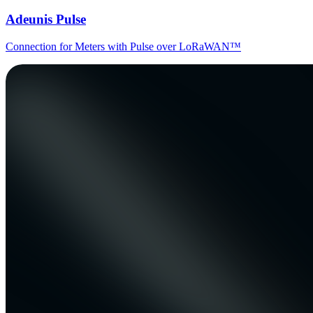
Adeunis Pulse
Connection for Meters with Pulse over LoRaWAN™