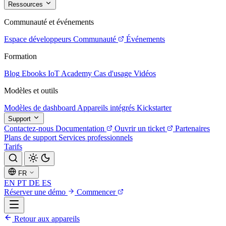
Ressources
Communauté et événements
Espace développeurs
Communauté
Événements
Formation
Blog
Ebooks
IoT Academy
Cas d'usage
Vidéos
Modèles et outils
Modèles de dashboard
Appareils intégrés
Kickstarter
Support
Contactez-nous
Documentation
Ouvrir un ticket
Partenaires
Plans de support
Services professionnels
Tarifs
FR
EN
PT
DE
ES
Réserver une démo
Commencer
Retour aux appareils