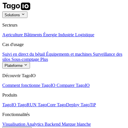
Solutions
Secteurs
Agriculture
Bâtiments
Énergie
Industrie
Logistique
Cas d'usage
Suivi en direct du bétail
Équipements et machines
Surveillance des
silos
Sous-comptage
Plus
Plateforme
Découvrir TagoIO
Comment fonctionne TagoIO
Comparer TagoIO
Produits
TagoIO
TagoRUN
TagoCore
TagoDeploy
TagoTiP
Fonctionnalités
Visualisation
Analytics
Backend
Marque blanche