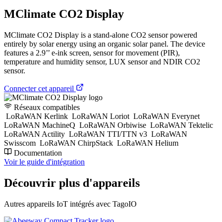
MClimate CO2 Display
MClimate CO2 Display is a stand-alone CO2 sensor powered
entirely by solar energy using an organic solar panel. The device
features a 2.9’’ e-ink screen, sensor for movement (PIR),
temperature and humidity sensor, LUX sensor and NDIR CO2
sensor.
Connecter cet appareil
Réseaux compatibles
LoRaWAN Kerlink
LoRaWAN Loriot
LoRaWAN Everynet
LoRaWAN MachineQ
LoRaWAN Orbiwise
LoRaWAN Tektelic
LoRaWAN Actility
LoRaWAN TTI/TTN v3
LoRaWAN
Swisscom
LoRaWAN ChirpStack
LoRaWAN Helium
Documentation
Voir le guide d'intégration
Découvrir plus d'appareils
Autres appareils IoT intégrés avec TagoIO