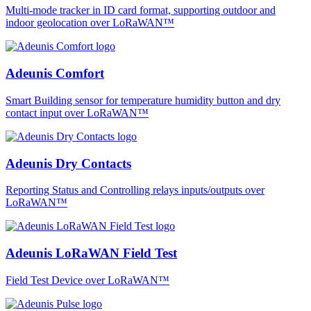
Multi-mode tracker in ID card format, supporting outdoor and
indoor geolocation over LoRaWAN™
Adeunis Comfort
Smart Building sensor for temperature humidity button and dry
contact input over LoRaWAN™
Adeunis Dry Contacts
Reporting Status and Controlling relays inputs/outputs over
LoRaWAN™
Adeunis LoRaWAN Field Test
Field Test Device over LoRaWAN™