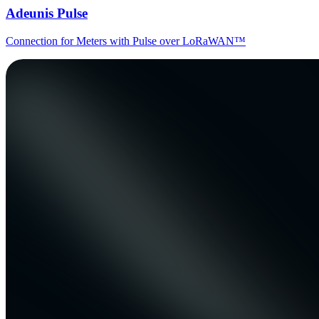
Adeunis Pulse
Connection for Meters with Pulse over LoRaWAN™