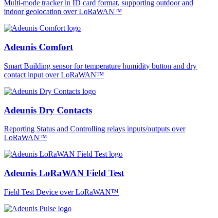
Multi-mode tracker in ID card format, supporting outdoor and
indoor geolocation over LoRaWAN™
Adeunis Comfort
Smart Building sensor for temperature humidity button and dry
contact input over LoRaWAN™
Adeunis Dry Contacts
Reporting Status and Controlling relays inputs/outputs over
LoRaWAN™
Adeunis LoRaWAN Field Test
Field Test Device over LoRaWAN™