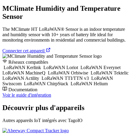
MClimate Humidity and Temperature
Sensor
The MClimate HT LoRaWAN® Sensor is an indoor temperature
and humidity sensor with 10+ years of battery life ideal for
monitoring environments in residential and commercial buildings.
Connecter cet appareil
Réseaux compatibles
LoRaWAN Kerlink
LoRaWAN Loriot
LoRaWAN Everynet
LoRaWAN MachineQ
LoRaWAN Orbiwise
LoRaWAN Tektelic
LoRaWAN Actility
LoRaWAN TTI/TTN v3
LoRaWAN
Swisscom
LoRaWAN ChirpStack
LoRaWAN Helium
Documentation
Voir le guide d'intégration
Découvrir plus d'appareils
Autres appareils IoT intégrés avec TagoIO