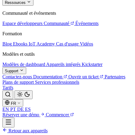
Ressources
Communauté et événements
Espace développeurs
Communauté
Événements
Formation
Blog
Ebooks
IoT Academy
Cas d'usage
Vidéos
Modèles et outils
Modèles de dashboard
Appareils intégrés
Kickstarter
Support
Contactez-nous
Documentation
Ouvrir un ticket
Partenaires
Plans de support
Services professionnels
Tarifs
FR
EN
PT
DE
ES
Réserver une démo
Commencer
Retour aux appareils