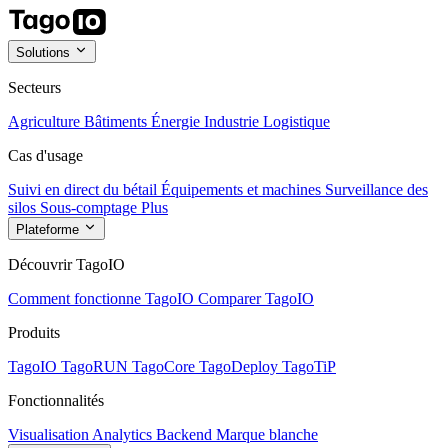
Solutions
Secteurs
Agriculture
Bâtiments
Énergie
Industrie
Logistique
Cas d'usage
Suivi en direct du bétail
Équipements et machines
Surveillance des
silos
Sous-comptage
Plus
Plateforme
Découvrir TagoIO
Comment fonctionne TagoIO
Comparer TagoIO
Produits
TagoIO
TagoRUN
TagoCore
TagoDeploy
TagoTiP
Fonctionnalités
Visualisation
Analytics
Backend
Marque blanche