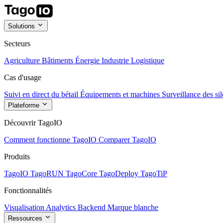
Solutions
Secteurs
Agriculture
Bâtiments
Énergie
Industrie
Logistique
Cas d'usage
Suivi en direct du bétail
Équipements et machines
Surveillance des sil
Plateforme
Découvrir TagoIO
Comment fonctionne TagoIO
Comparer TagoIO
Produits
TagoIO
TagoRUN
TagoCore
TagoDeploy
TagoTiP
Fonctionnalités
Visualisation
Analytics
Backend
Marque blanche
Ressources