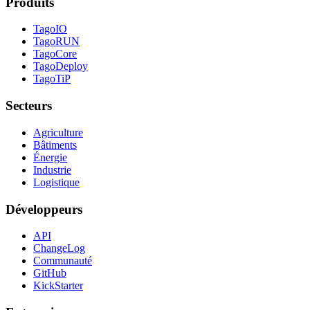
Produits
TagoIO
TagoRUN
TagoCore
TagoDeploy
TagoTiP
Secteurs
Agriculture
Bâtiments
Énergie
Industrie
Logistique
Développeurs
API
ChangeLog
Communauté
GitHub
KickStarter