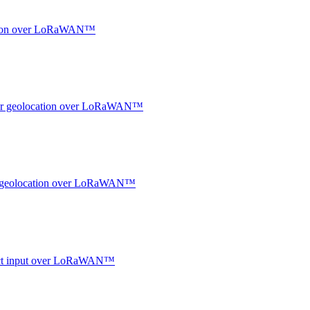
ocation over LoRaWAN™
ndoor geolocation over LoRaWAN™
oor geolocation over LoRaWAN™
ntact input over LoRaWAN™