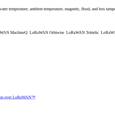
temperature, ambient temperature, magnetic, flood, and box tampering
WAN MachineQ
LoRaWAN Orbiwise
LoRaWAN Tektelic
LoRaWAN
ocation over LoRaWAN™