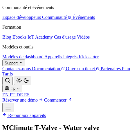
Communauté et événements
Espace développeurs
Communauté
Événements
Formation
Blog
Ebooks
IoT Academy
Cas d'usage
Vidéos
Modèles et outils
Modèles de dashboard
Appareils intégrés
Kickstarter
Support
Contactez-nous
Documentation
Ouvrir un ticket
Partenaires
Plan
Tarifs
FR
EN
PT
DE
ES
Réserver une démo
Commencer
Retour aux appareils
MClimate T-Valve - Water valve