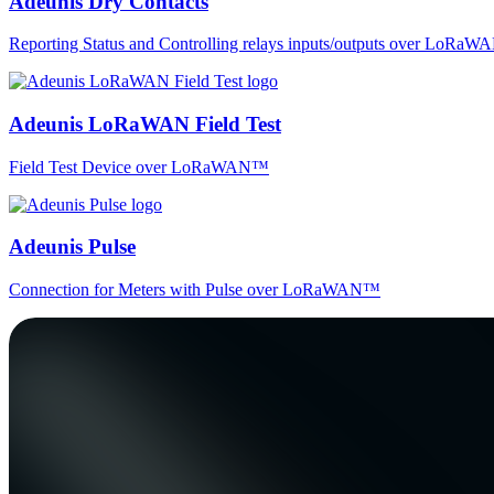
Adeunis Dry Contacts
Reporting Status and Controlling relays inputs/outputs over LoRa
Adeunis LoRaWAN Field Test
Field Test Device over LoRaWAN™
Adeunis Pulse
Connection for Meters with Pulse over LoRaWAN™