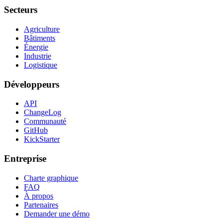
Secteurs
Agriculture
Bâtiments
Énergie
Industrie
Logistique
Développeurs
API
ChangeLog
Communauté
GitHub
KickStarter
Entreprise
Charte graphique
FAQ
À propos
Partenaires
Demander une démo