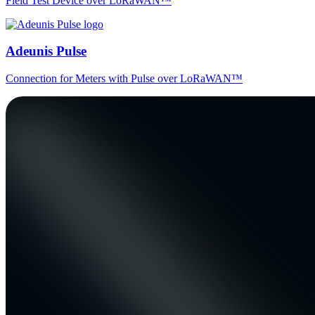
Field Test Device over LoRaWAN™
Adeunis Pulse
Connection for Meters with Pulse over LoRaWAN™