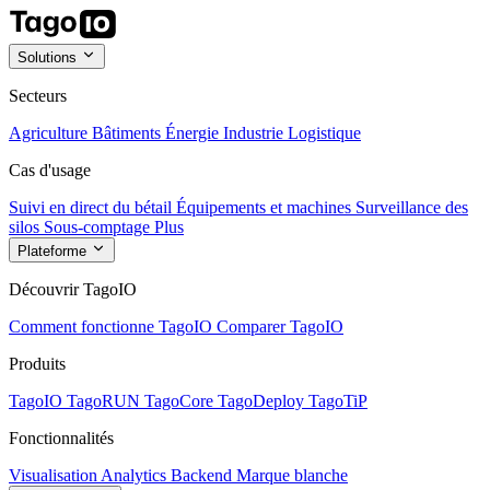
Solutions
Secteurs
Agriculture
Bâtiments
Énergie
Industrie
Logistique
Cas d'usage
Suivi en direct du bétail
Équipements et machines
Surveillance des
silos
Sous-comptage
Plus
Plateforme
Découvrir TagoIO
Comment fonctionne TagoIO
Comparer TagoIO
Produits
TagoIO
TagoRUN
TagoCore
TagoDeploy
TagoTiP
Fonctionnalités
Visualisation
Analytics
Backend
Marque blanche