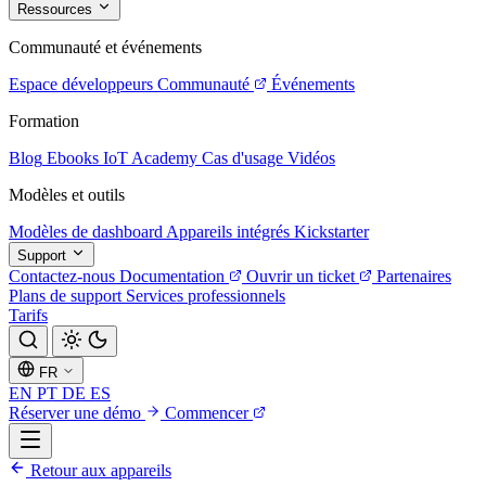
Ressources
Communauté et événements
Espace développeurs
Communauté
Événements
Formation
Blog
Ebooks
IoT Academy
Cas d'usage
Vidéos
Modèles et outils
Modèles de dashboard
Appareils intégrés
Kickstarter
Support
Contactez-nous
Documentation
Ouvrir un ticket
Partenaires
Plans de support
Services professionnels
Tarifs
FR
EN
PT
DE
ES
Réserver une démo
Commencer
Retour aux appareils