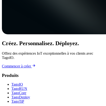
Créez. Personnalisez. Déployez.
Offrez des expériences IoT exceptionnelles à vos clients avec
TagoIO.
Commencer à créer
Produits
TagoIO
TagoRUN
TagoCore
TagoDeploy
TagoTiP