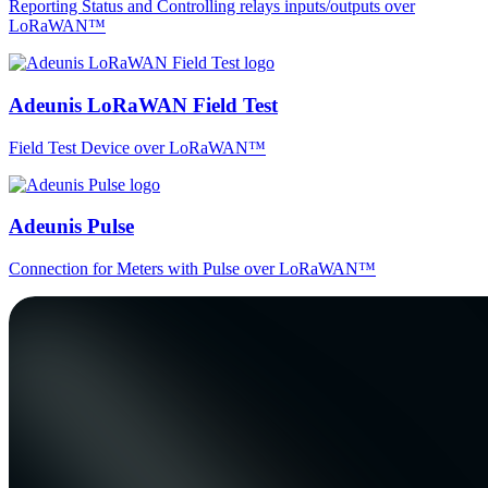
Reporting Status and Controlling relays inputs/outputs over
LoRaWAN™
Adeunis LoRaWAN Field Test
Field Test Device over LoRaWAN™
Adeunis Pulse
Connection for Meters with Pulse over LoRaWAN™