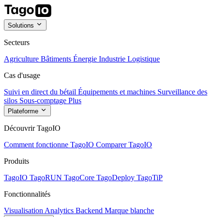
Solutions
Secteurs
Agriculture
Bâtiments
Énergie
Industrie
Logistique
Cas d'usage
Suivi en direct du bétail
Équipements et machines
Surveillance des
silos
Sous-comptage
Plus
Plateforme
Découvrir TagoIO
Comment fonctionne TagoIO
Comparer TagoIO
Produits
TagoIO
TagoRUN
TagoCore
TagoDeploy
TagoTiP
Fonctionnalités
Visualisation
Analytics
Backend
Marque blanche