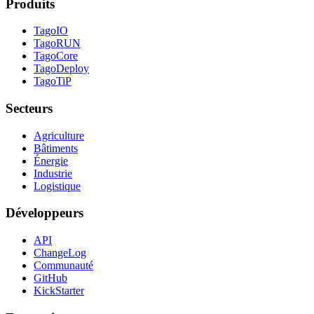
Produits
TagoIO
TagoRUN
TagoCore
TagoDeploy
TagoTiP
Secteurs
Agriculture
Bâtiments
Énergie
Industrie
Logistique
Développeurs
API
ChangeLog
Communauté
GitHub
KickStarter