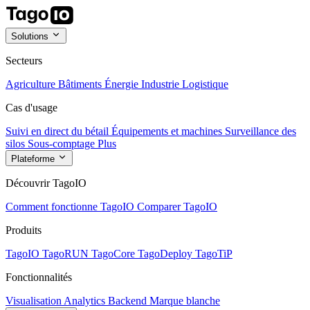
Solutions
Secteurs
Agriculture
Bâtiments
Énergie
Industrie
Logistique
Cas d'usage
Suivi en direct du bétail
Équipements et machines
Surveillance des
silos
Sous-comptage
Plus
Plateforme
Découvrir TagoIO
Comment fonctionne TagoIO
Comparer TagoIO
Produits
TagoIO
TagoRUN
TagoCore
TagoDeploy
TagoTiP
Fonctionnalités
Visualisation
Analytics
Backend
Marque blanche