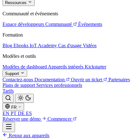
Ressources
Communauté et événements
Espace développeurs
Communauté
Événements
Formation
Blog
Ebooks
IoT Academy
Cas d'usage
Vidéos
Modèles et outils
Modèles de dashboard
Appareils intégrés
Kickstarter
Support
Contactez-nous
Documentation
Ouvrir un ticket
Partenaires
Plans de support
Services professionnels
Tarifs
FR
EN
PT
DE
ES
Réserver une démo
Commencer
Retour aux appareils