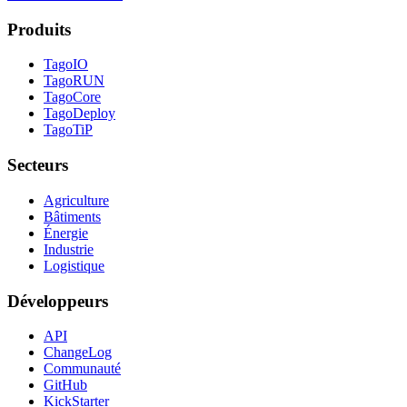
Produits
TagoIO
TagoRUN
TagoCore
TagoDeploy
TagoTiP
Secteurs
Agriculture
Bâtiments
Énergie
Industrie
Logistique
Développeurs
API
ChangeLog
Communauté
GitHub
KickStarter