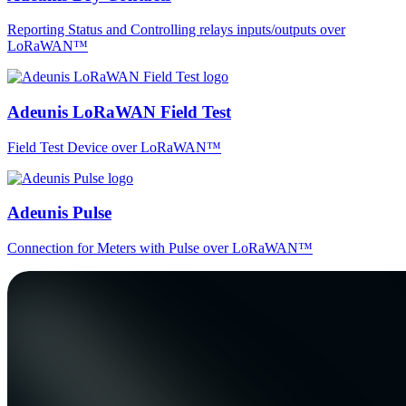
Reporting Status and Controlling relays inputs/outputs over
LoRaWAN™
Adeunis LoRaWAN Field Test
Field Test Device over LoRaWAN™
Adeunis Pulse
Connection for Meters with Pulse over LoRaWAN™