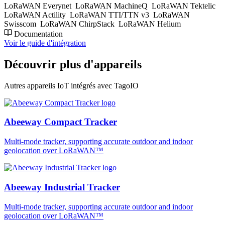
LoRaWAN Everynet
LoRaWAN MachineQ
LoRaWAN Tektelic
LoRaWAN Actility
LoRaWAN TTI/TTN v3
LoRaWAN
Swisscom
LoRaWAN ChirpStack
LoRaWAN Helium
Documentation
Voir le guide d'intégration
Découvrir plus d'appareils
Autres appareils IoT intégrés avec TagoIO
Abeeway Compact Tracker
Multi-mode tracker, supporting accurate outdoor and indoor
geolocation over LoRaWAN™
Abeeway Industrial Tracker
Multi-mode tracker, supporting accurate outdoor and indoor
geolocation over LoRaWAN™