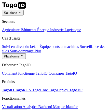
Solutions
Secteurs
Agriculture
Bâtiments
Énergie
Industrie
Logistique
Cas d'usage
Suivi en direct du bétail
Équipements et machines
Surveillance des
silos
Sous-comptage
Plus
Plateforme
Découvrir TagoIO
Comment fonctionne TagoIO
Comparer TagoIO
Produits
TagoIO
TagoRUN
TagoCore
TagoDeploy
TagoTiP
Fonctionnalités
Visualisation
Analytics
Backend
Marque blanche