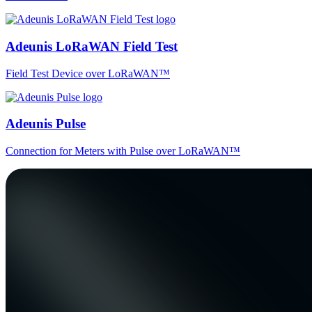
Adeunis LoRaWAN Field Test
Field Test Device over LoRaWAN™
Adeunis Pulse
Connection for Meters with Pulse over LoRaWAN™