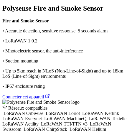
Polysense Fire and Smoke Sensor
Fire and Smoke Sensor
• Accurate detection, sensitive response, 5 seconds alarm
• LoRaWAN 1.0.2
• Mhotoelectric sensor, the anti-interference
• Suction mounting
• Up to 5km reach in NLoS (Non-Line-of-Sight) and up to 18km
LoS (Line-of-Sight) environments
• IP67 enclosure rating
Connecter cet appareil
Réseaux compatibles
LoRaWAN Orbiwise
LoRaWAN Loriot
LoRaWAN Kerlink
LoRaWAN Everynet
LoRaWAN MachineQ
LoRaWAN Tektelic
LoRaWAN Actility
LoRaWAN TTI/TTN v3
LoRaWAN
Swisscom
LoRaWAN ChirpStack
LoRaWAN Helium