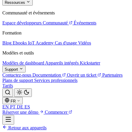
Ressources
Communauté et événements
Espace développeurs
Communauté
Événements
Formation
Blog
Ebooks
IoT Academy
Cas d'usage
Vidéos
Modèles et outils
Modèles de dashboard
Appareils intégrés
Kickstarter
Support
Contactez-nous
Documentation
Ouvrir un ticket
Partenaires
Plans de support
Services professionnels
Tarifs
FR
EN
PT
DE
ES
Réserver une démo
Commencer
Retour aux appareils