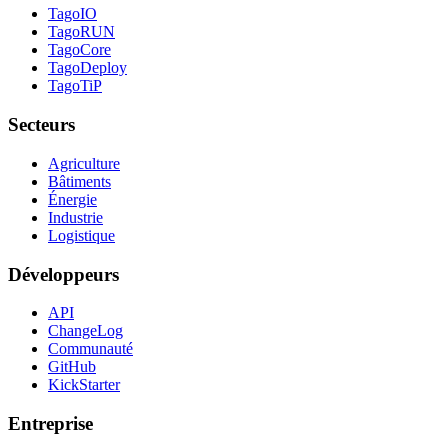
TagoIO
TagoRUN
TagoCore
TagoDeploy
TagoTiP
Secteurs
Agriculture
Bâtiments
Énergie
Industrie
Logistique
Développeurs
API
ChangeLog
Communauté
GitHub
KickStarter
Entreprise