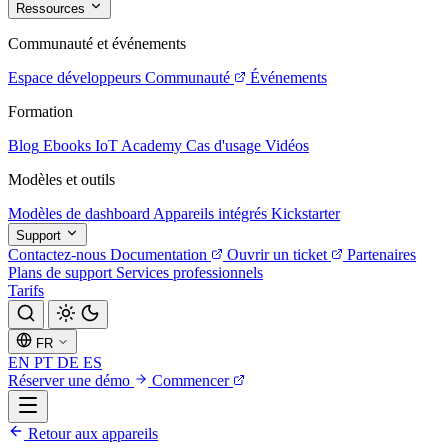
Ressources
Communauté et événements
Espace développeurs
Communauté
Événements
Formation
Blog
Ebooks
IoT Academy
Cas d'usage
Vidéos
Modèles et outils
Modèles de dashboard
Appareils intégrés
Kickstarter
Support
Contactez-nous
Documentation
Ouvrir un ticket
Partenaires
Plans de support
Services professionnels
Tarifs
FR
EN
PT
DE
ES
Réserver une démo
Commencer
Retour aux appareils