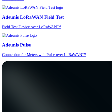
Adeunis LoRaWAN Field Test
Field Test Device over LoRaWAN™
Adeunis Pulse
Connection for Meters with Pulse over LoRaWAN™