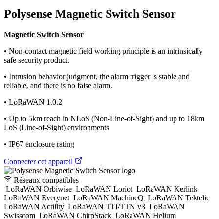
Polysense Magnetic Switch Sensor
Magnetic Switch Sensor
• Non-contact magnetic field working principle is an intrinsically
safe security product.
• Intrusion behavior judgment, the alarm trigger is stable and
reliable, and there is no false alarm.
• LoRaWAN 1.0.2
• Up to 5km reach in NLoS (Non-Line-of-Sight) and up to 18km
LoS (Line-of-Sight) environments
• IP67 enclosure rating
Connecter cet appareil
Réseaux compatibles
LoRaWAN Orbiwise
LoRaWAN Loriot
LoRaWAN Kerlink
LoRaWAN Everynet
LoRaWAN MachineQ
LoRaWAN Tektelic
LoRaWAN Actility
LoRaWAN TTI/TTN v3
LoRaWAN
Swisscom
LoRaWAN ChirpStack
LoRaWAN Helium