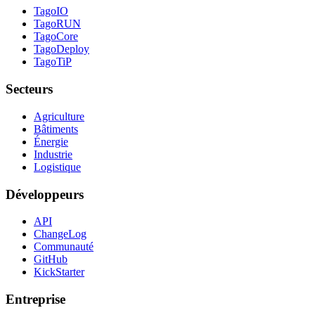
TagoIO
TagoRUN
TagoCore
TagoDeploy
TagoTiP
Secteurs
Agriculture
Bâtiments
Énergie
Industrie
Logistique
Développeurs
API
ChangeLog
Communauté
GitHub
KickStarter
Entreprise