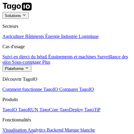
Solutions
Secteurs
Agriculture
Bâtiments
Énergie
Industrie
Logistique
Cas d'usage
Suivi en direct du bétail
Équipements et machines
Surveillance des
silos
Sous-comptage
Plus
Plateforme
Découvrir TagoIO
Comment fonctionne TagoIO
Comparer TagoIO
Produits
TagoIO
TagoRUN
TagoCore
TagoDeploy
TagoTiP
Fonctionnalités
Visualisation
Analytics
Backend
Marque blanche