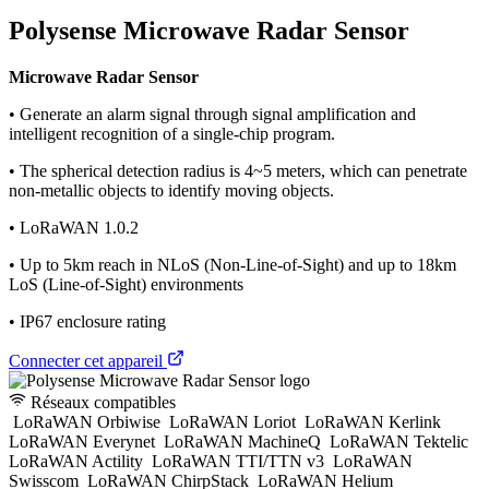
Polysense Microwave Radar Sensor
Microwave Radar Sensor
• Generate an alarm signal through signal amplification and
intelligent recognition of a single-chip program.
• The spherical detection radius is 4~5 meters, which can penetrate
non-metallic objects to identify moving objects.
• LoRaWAN 1.0.2
• Up to 5km reach in NLoS (Non-Line-of-Sight) and up to 18km
LoS (Line-of-Sight) environments
• IP67 enclosure rating
Connecter cet appareil
Réseaux compatibles
LoRaWAN Orbiwise
LoRaWAN Loriot
LoRaWAN Kerlink
LoRaWAN Everynet
LoRaWAN MachineQ
LoRaWAN Tektelic
LoRaWAN Actility
LoRaWAN TTI/TTN v3
LoRaWAN
Swisscom
LoRaWAN ChirpStack
LoRaWAN Helium