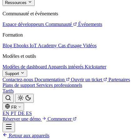
Ressources
Communauté et événements
Espace développeurs
Communauté
Événements
Formation
Blog
Ebooks
IoT Academy
Cas d'usage
Vidéos
Modèles et outils
Modèles de dashboard
Appareils intégrés
Kickstarter
Support
Contactez-nous
Documentation
Ouvrir un ticket
Partenaires
Plans de support
Services professionnels
Tarifs
FR
EN
PT
DE
ES
Réserver une démo
Commencer
Retour aux appareils