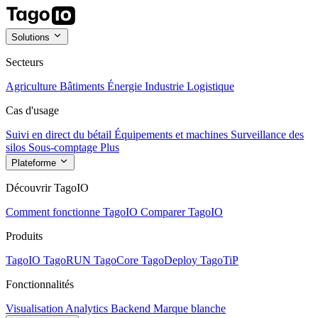
Solutions
Secteurs
Agriculture
Bâtiments
Énergie
Industrie
Logistique
Cas d'usage
Suivi en direct du bétail
Équipements et machines
Surveillance des
silos
Sous-comptage
Plus
Plateforme
Découvrir TagoIO
Comment fonctionne TagoIO
Comparer TagoIO
Produits
TagoIO
TagoRUN
TagoCore
TagoDeploy
TagoTiP
Fonctionnalités
Visualisation
Analytics
Backend
Marque blanche