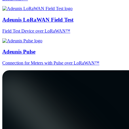
Adeunis LoRaWAN Field Test
Field Test Device over LoRaWAN™
Adeunis Pulse
Connection for Meters with Pulse over LoRaWAN™