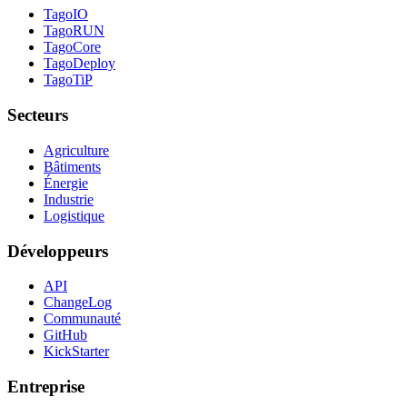
TagoIO
TagoRUN
TagoCore
TagoDeploy
TagoTiP
Secteurs
Agriculture
Bâtiments
Énergie
Industrie
Logistique
Développeurs
API
ChangeLog
Communauté
GitHub
KickStarter
Entreprise