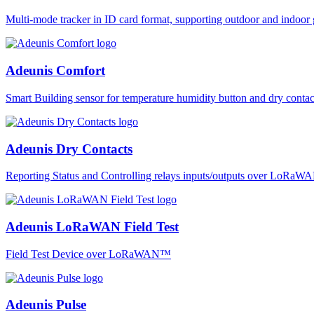
Multi-mode tracker in ID card format, supporting outdoor and ind
Adeunis Comfort
Smart Building sensor for temperature humidity button and dry co
Adeunis Dry Contacts
Reporting Status and Controlling relays inputs/outputs over LoRa
Adeunis LoRaWAN Field Test
Field Test Device over LoRaWAN™
Adeunis Pulse