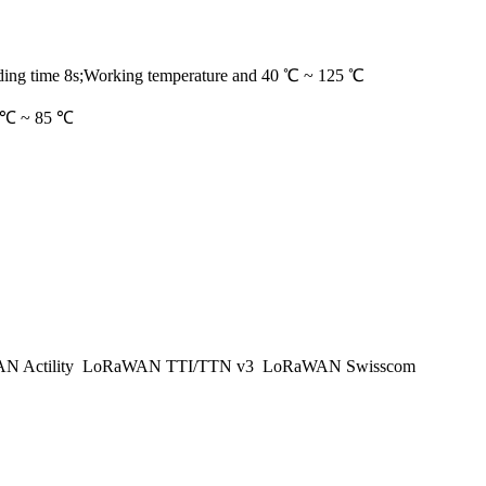
ding time 8s;Working temperature and 40 ℃ ~ 125 ℃
40 ℃ ~ 85 ℃
 Actility
LoRaWAN TTI/TTN v3
LoRaWAN Swisscom