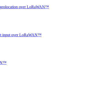
oor geolocation over LoRaWAN™
ntact input over LoRaWAN™
WAN™