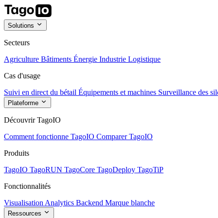
Solutions
Secteurs
Agriculture
Bâtiments
Énergie
Industrie
Logistique
Cas d'usage
Suivi en direct du bétail
Équipements et machines
Surveillance des sil
Plateforme
Découvrir TagoIO
Comment fonctionne TagoIO
Comparer TagoIO
Produits
TagoIO
TagoRUN
TagoCore
TagoDeploy
TagoTiP
Fonctionnalités
Visualisation
Analytics
Backend
Marque blanche
Ressources