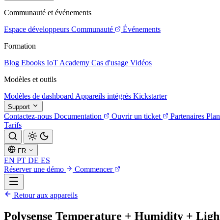
Communauté et événements
Espace développeurs
Communauté
Événements
Formation
Blog
Ebooks
IoT Academy
Cas d'usage
Vidéos
Modèles et outils
Modèles de dashboard
Appareils intégrés
Kickstarter
Support
Contactez-nous
Documentation
Ouvrir un ticket
Partenaires
Plan
Tarifs
FR
EN
PT
DE
ES
Réserver une démo
Commencer
Retour aux appareils
Polysense Temperature + Humidity + Light