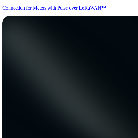
Connection for Meters with Pulse over LoRaWAN™