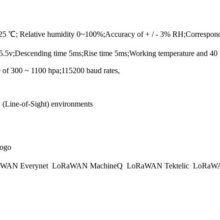
125 ℃; Relative humidity 0~100%;Accuracy of + / - 3% RH;Correspon
 ~ 5.5v;Descending time 5ms;Rise time 5ms;Working temperature and 
e of 300 ~ 1100 hpa;115200 baud rates,
(Line-of-Sight) environments
WAN Everynet
LoRaWAN MachineQ
LoRaWAN Tektelic
LoRaWAN