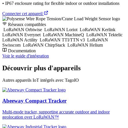
• IP67 enclosure rating for flexible indoor or outdoor installations
Connecter cet appareil
Réseaux compatibles
LoRaWAN Orbiwise
LoRaWAN Loriot
LoRaWAN Kerlink
LoRaWAN Everynet
LoRaWAN MachineQ
LoRaWAN Tektelic
LoRaWAN Actility
LoRaWAN TTI/TTN v3
LoRaWAN
Swisscom
LoRaWAN ChirpStack
LoRaWAN Helium
Documentation
Voir le guide d'intégration
Découvrir plus d'appareils
Autres appareils IoT intégrés avec TagoIO
Abeeway Compact Tracker
Multi-mode tracker, supporting accurate outdoor and indoor
geolocation over LoRaWAN™