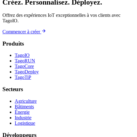
Créez. Personnalisez. Déployez.
Offrez des expériences IoT exceptionnelles à vos clients avec
TagoIO.
Commencer à créer
Produits
TagoIO
TagoRUN
TagoCore
TagoDeploy
TagoTiP
Secteurs
Agriculture
Bâtiments
Énergie
Industrie
Logistique
Développeurs