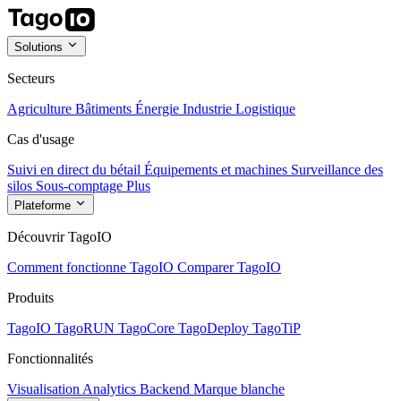
Solutions
Secteurs
Agriculture
Bâtiments
Énergie
Industrie
Logistique
Cas d'usage
Suivi en direct du bétail
Équipements et machines
Surveillance des
silos
Sous-comptage
Plus
Plateforme
Découvrir TagoIO
Comment fonctionne TagoIO
Comparer TagoIO
Produits
TagoIO
TagoRUN
TagoCore
TagoDeploy
TagoTiP
Fonctionnalités
Visualisation
Analytics
Backend
Marque blanche