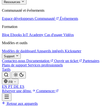
Ressources
Communauté et événements
Espace développeurs
Communauté
Événements
Formation
Blog
Ebooks
IoT Academy
Cas d'usage
Vidéos
Modèles et outils
Modèles de dashboard
Appareils intégrés
Kickstarter
Support
Contactez-nous
Documentation
Ouvrir un ticket
Partenaires
Plans de support
Services professionnels
Tarifs
FR
EN
PT
DE
ES
Réserver une démo
Commencer
Retour aux appareils