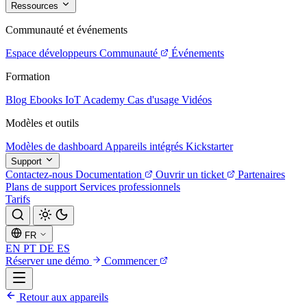
Ressources
Communauté et événements
Espace développeurs
Communauté
Événements
Formation
Blog
Ebooks
IoT Academy
Cas d'usage
Vidéos
Modèles et outils
Modèles de dashboard
Appareils intégrés
Kickstarter
Support
Contactez-nous
Documentation
Ouvrir un ticket
Partenaires
Plans de support
Services professionnels
Tarifs
FR
EN
PT
DE
ES
Réserver une démo
Commencer
Retour aux appareils