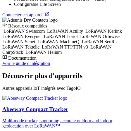
Configurable Life Screen
Connecter cet appareil
Réseaux compatibles
LoRaWAN Swisscom
LoRaWAN Actility
LoRaWAN Kerlink
LoRaWAN Everynet
LoRaWAN Loriot
LoRaWAN Orbiwise
LoRaWAN Senet
LoRaWAN MachineQ
LoRaWAN SenRa
LoRaWAN Tektelic
LoRaWAN TTI/TTN v3
LoRaWAN
ChirpStack
LoRaWAN Helium
Documentation
Voir le guide d'intégration
Découvrir plus d'appareils
Autres appareils IoT intégrés avec TagoIO
Abeeway Compact Tracker
Multi-mode tracker, supporting accurate outdoor and indoor
geolocation over LoRaWAN™