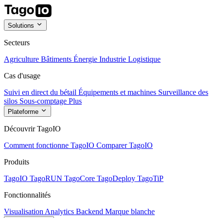
Solutions
Secteurs
Agriculture
Bâtiments
Énergie
Industrie
Logistique
Cas d'usage
Suivi en direct du bétail
Équipements et machines
Surveillance des
silos
Sous-comptage
Plus
Plateforme
Découvrir TagoIO
Comment fonctionne TagoIO
Comparer TagoIO
Produits
TagoIO
TagoRUN
TagoCore
TagoDeploy
TagoTiP
Fonctionnalités
Visualisation
Analytics
Backend
Marque blanche