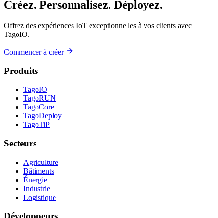
Créez. Personnalisez. Déployez.
Offrez des expériences IoT exceptionnelles à vos clients avec
TagoIO.
Commencer à créer
Produits
TagoIO
TagoRUN
TagoCore
TagoDeploy
TagoTiP
Secteurs
Agriculture
Bâtiments
Énergie
Industrie
Logistique
Développeurs