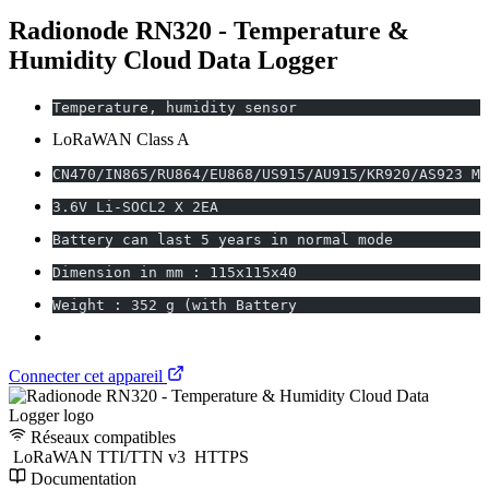
Radionode RN320 - Temperature &
Humidity Cloud Data Logger
Temperature, humidity sensor
LoRaWAN Class A
CN470/IN865/RU864/EU868/US915/AU915/KR920/AS923 MH
3.6V Li-SOCL2 X 2EA
Battery can last 5 years in normal mode
Dimension in mm : 115x115x40
Weight : 352 g (with Battery
Connecter cet appareil
Réseaux compatibles
LoRaWAN TTI/TTN v3
HTTPS
Documentation