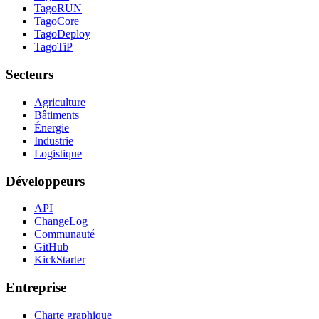
TagoRUN
TagoCore
TagoDeploy
TagoTiP
Secteurs
Agriculture
Bâtiments
Énergie
Industrie
Logistique
Développeurs
API
ChangeLog
Communauté
GitHub
KickStarter
Entreprise
Charte graphique