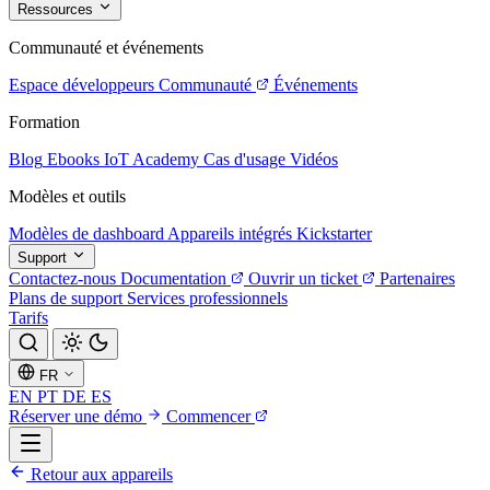
Ressources
Communauté et événements
Espace développeurs
Communauté
Événements
Formation
Blog
Ebooks
IoT Academy
Cas d'usage
Vidéos
Modèles et outils
Modèles de dashboard
Appareils intégrés
Kickstarter
Support
Contactez-nous
Documentation
Ouvrir un ticket
Partenaires
Plans de support
Services professionnels
Tarifs
FR
EN
PT
DE
ES
Réserver une démo
Commencer
Retour aux appareils