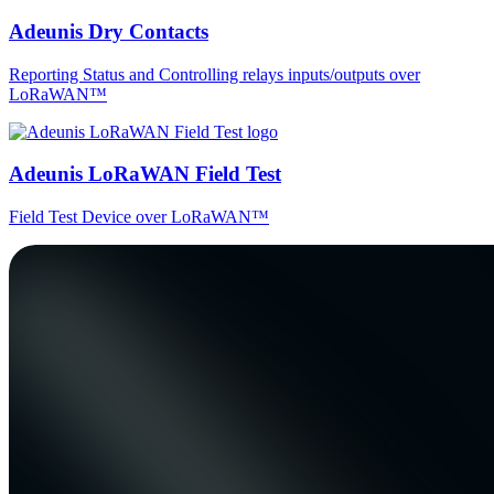
Adeunis Dry Contacts
Reporting Status and Controlling relays inputs/outputs over
LoRaWAN™
Adeunis LoRaWAN Field Test
Field Test Device over LoRaWAN™