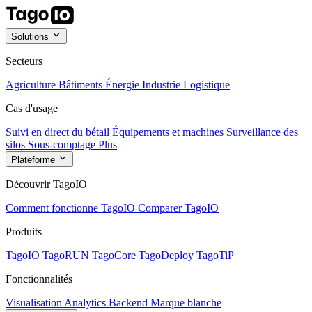
Solutions
Secteurs
Agriculture
Bâtiments
Énergie
Industrie
Logistique
Cas d'usage
Suivi en direct du bétail
Équipements et machines
Surveillance des
silos
Sous-comptage
Plus
Plateforme
Découvrir TagoIO
Comment fonctionne TagoIO
Comparer TagoIO
Produits
TagoIO
TagoRUN
TagoCore
TagoDeploy
TagoTiP
Fonctionnalités
Visualisation
Analytics
Backend
Marque blanche