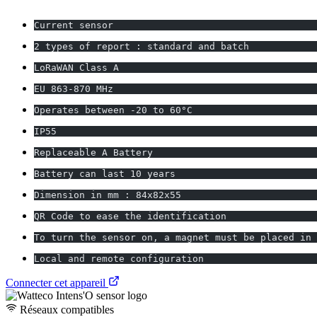
Current sensor
2 types of report : standard and batch
LoRaWAN Class A
EU 863-870 MHz
Operates between -20 to 60°C
IP55
Replaceable A Battery
Battery can last 10 years
Dimension in mm : 84x82x55
QR Code to ease the identification
To turn the sensor on, a magnet must be placed in 
Local and remote configuration
Connecter cet appareil
Réseaux compatibles