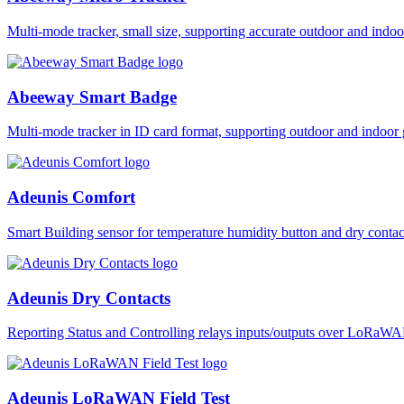
Multi-mode tracker, small size, supporting accurate outdoor and i
Abeeway Smart Badge
Multi-mode tracker in ID card format, supporting outdoor and ind
Adeunis Comfort
Smart Building sensor for temperature humidity button and dry co
Adeunis Dry Contacts
Reporting Status and Controlling relays inputs/outputs over LoRa
Adeunis LoRaWAN Field Test