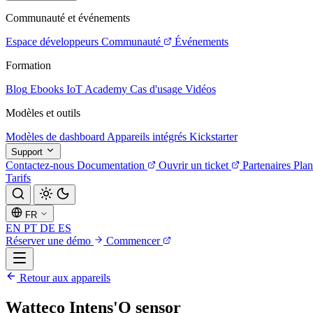
Communauté et événements
Espace développeurs
Communauté
Événements
Formation
Blog
Ebooks
IoT Academy
Cas d'usage
Vidéos
Modèles et outils
Modèles de dashboard
Appareils intégrés
Kickstarter
Support
Contactez-nous
Documentation
Ouvrir un ticket
Partenaires
Plan
Tarifs
FR
EN
PT
DE
ES
Réserver une démo
Commencer
Retour aux appareils
Watteco Intens'O sensor