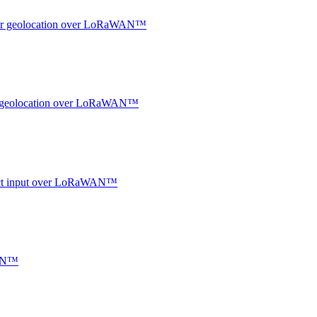
ndoor geolocation over LoRaWAN™
oor geolocation over LoRaWAN™
ntact input over LoRaWAN™
WAN™