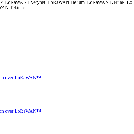
ck
LoRaWAN Everynet
LoRaWAN Helium
LoRaWAN Kerlink
LoR
AN Tektelic
ocation over LoRaWAN™
ocation over LoRaWAN™