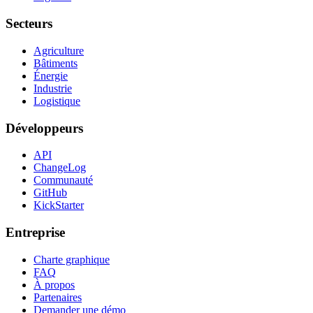
Secteurs
Agriculture
Bâtiments
Énergie
Industrie
Logistique
Développeurs
API
ChangeLog
Communauté
GitHub
KickStarter
Entreprise
Charte graphique
FAQ
À propos
Partenaires
Demander une démo