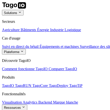
Solutions
Secteurs
Agriculture
Bâtiments
Énergie
Industrie
Logistique
Cas d'usage
Suivi en direct du bétail
Équipements et machines
Surveillance des sil
Plateforme
Découvrir TagoIO
Comment fonctionne TagoIO
Comparer TagoIO
Produits
TagoIO
TagoRUN
TagoCore
TagoDeploy
TagoTiP
Fonctionnalités
Visualisation
Analytics
Backend
Marque blanche
Ressources