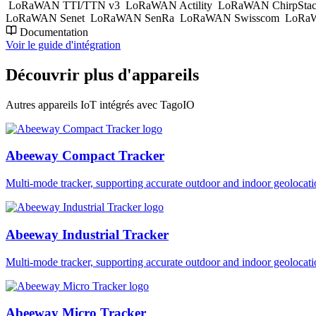
LoRaWAN TTI/TTN v3
LoRaWAN Actility
LoRaWAN ChirpSta
LoRaWAN Senet
LoRaWAN SenRa
LoRaWAN Swisscom
LoRaW
Documentation
Voir le guide d'intégration
Découvrir plus d'appareils
Autres appareils IoT intégrés avec TagoIO
Abeeway Compact Tracker
Multi-mode tracker, supporting accurate outdoor and indoor geol
Abeeway Industrial Tracker
Multi-mode tracker, supporting accurate outdoor and indoor geol
Abeeway Micro Tracker