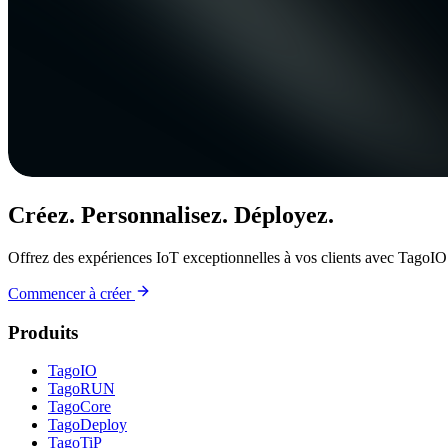
Créez. Personnalisez. Déployez.
Offrez des expériences IoT exceptionnelles à vos clients avec TagoIO
Commencer à créer
Produits
TagoIO
TagoRUN
TagoCore
TagoDeploy
TagoTiP