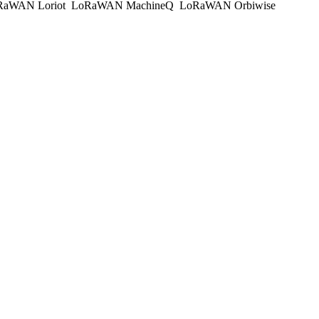
aWAN Loriot
LoRaWAN MachineQ
LoRaWAN Orbiwise