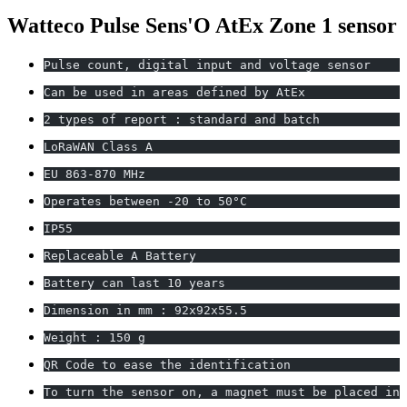
Watteco Pulse Sens'O AtEx Zone 1 sensor
Pulse count, digital input and voltage sensor
Can be used in areas defined by AtEx
2 types of report : standard and batch
LoRaWAN Class A
EU 863-870 MHz
Operates between -20 to 50°C
IP55
Replaceable A Battery
Battery can last 10 years
Dimension in mm : 92x92x55.5
Weight : 150 g
QR Code to ease the identification
To turn the sensor on, a magnet must be placed in 