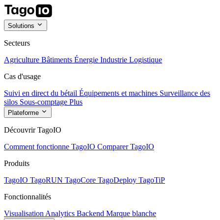
Solutions
Secteurs
Agriculture
Bâtiments
Énergie
Industrie
Logistique
Cas d'usage
Suivi en direct du bétail
Équipements et machines
Surveillance des
silos
Sous-comptage
Plus
Plateforme
Découvrir TagoIO
Comment fonctionne TagoIO
Comparer TagoIO
Produits
TagoIO
TagoRUN
TagoCore
TagoDeploy
TagoTiP
Fonctionnalités
Visualisation
Analytics
Backend
Marque blanche