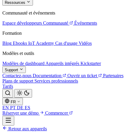
Ressources
Communauté et événements
Espace développeurs
Communauté
Événements
Formation
Blog
Ebooks
IoT Academy
Cas d'usage
Vidéos
Modèles et outils
Modèles de dashboard
Appareils intégrés
Kickstarter
Support
Contactez-nous
Documentation
Ouvrir un ticket
Partenaires
Plans de support
Services professionnels
Tarifs
FR
EN
PT
DE
ES
Réserver une démo
Commencer
Retour aux appareils