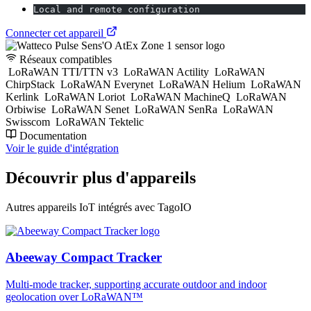
Local and remote configuration
Connecter cet appareil
Réseaux compatibles
LoRaWAN TTI/TTN v3
LoRaWAN Actility
LoRaWAN
ChirpStack
LoRaWAN Everynet
LoRaWAN Helium
LoRaWAN
Kerlink
LoRaWAN Loriot
LoRaWAN MachineQ
LoRaWAN
Orbiwise
LoRaWAN Senet
LoRaWAN SenRa
LoRaWAN
Swisscom
LoRaWAN Tektelic
Documentation
Voir le guide d'intégration
Découvrir plus d'appareils
Autres appareils IoT intégrés avec TagoIO
Abeeway Compact Tracker
Multi-mode tracker, supporting accurate outdoor and indoor
geolocation over LoRaWAN™