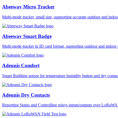
Abeeway Micro Tracker
Multi-mode tracker, small size, supporting accurate outdoor and i
Abeeway Smart Badge
Multi-mode tracker in ID card format, supporting outdoor and ind
Adeunis Comfort
Smart Building sensor for temperature humidity button and dry co
Adeunis Dry Contacts
Reporting Status and Controlling relays inputs/outputs over LoRa