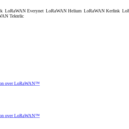
ck
LoRaWAN Everynet
LoRaWAN Helium
LoRaWAN Kerlink
LoR
AN Tektelic
ocation over LoRaWAN™
ocation over LoRaWAN™