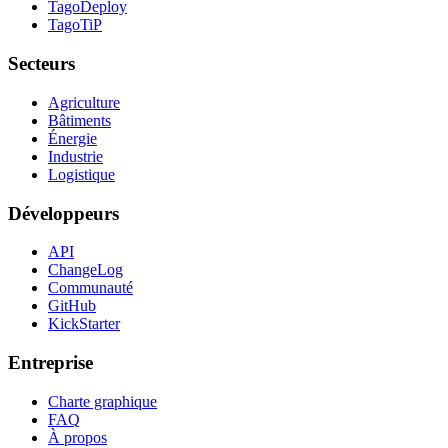
TagoDeploy
TagoTiP
Secteurs
Agriculture
Bâtiments
Énergie
Industrie
Logistique
Développeurs
API
ChangeLog
Communauté
GitHub
KickStarter
Entreprise
Charte graphique
FAQ
À propos