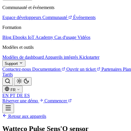
Communauté et événements
Espace développeurs
Communauté
Événements
Formation
Blog
Ebooks
IoT Academy
Cas d'usage
Vidéos
Modèles et outils
Modèles de dashboard
Appareils intégrés
Kickstarter
Support
Contactez-nous
Documentation
Ouvrir un ticket
Partenaires
Plan
Tarifs
FR
EN
PT
DE
ES
Réserver une démo
Commencer
Retour aux appareils
Watteco Pulse Sens'O sensor