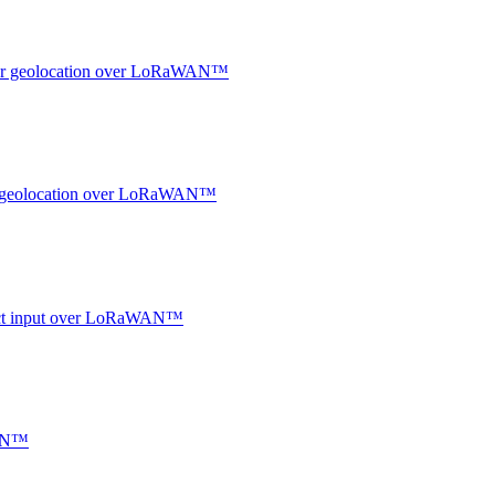
ndoor geolocation over LoRaWAN™
oor geolocation over LoRaWAN™
ntact input over LoRaWAN™
WAN™