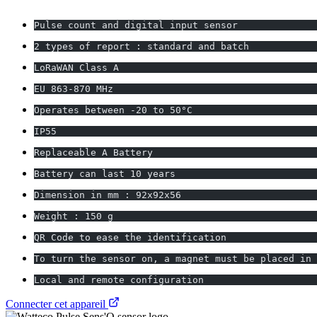
Pulse count and digital input sensor
2 types of report : standard and batch
LoRaWAN Class A
EU 863-870 MHz
Operates between -20 to 50°C
IP55
Replaceable A Battery
Battery can last 10 years
Dimension in mm : 92x92x56
Weight : 150 g
QR Code to ease the identification
To turn the sensor on, a magnet must be placed in 
Local and remote configuration
Connecter cet appareil