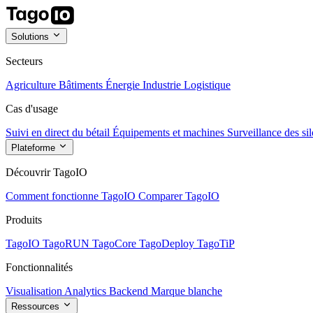
Solutions
Secteurs
Agriculture
Bâtiments
Énergie
Industrie
Logistique
Cas d'usage
Suivi en direct du bétail
Équipements et machines
Surveillance des sil
Plateforme
Découvrir TagoIO
Comment fonctionne TagoIO
Comparer TagoIO
Produits
TagoIO
TagoRUN
TagoCore
TagoDeploy
TagoTiP
Fonctionnalités
Visualisation
Analytics
Backend
Marque blanche
Ressources