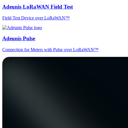
Adeunis LoRaWAN Field Test
Field Test Device over LoRaWAN™
Adeunis Pulse
Connection for Meters with Pulse over LoRaWAN™