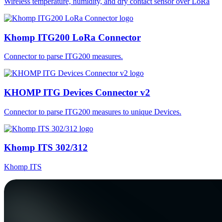
Wireless temperature, humidity, and dry contact sensor over LoRa
Khomp ITG200 LoRa Connector
Connector to parse ITG200 measures.
KHOMP ITG Devices Connector v2
Connector to parse ITG200 measures to unique Devices.
Khomp ITS 302/312
Khomp ITS