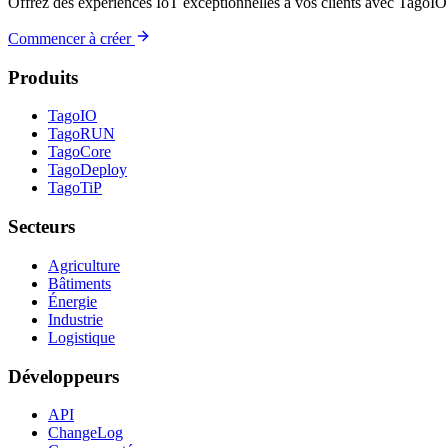
Offrez des expériences IoT exceptionnelles à vos clients avec TagoIO
Commencer à créer
Produits
TagoIO
TagoRUN
TagoCore
TagoDeploy
TagoTiP
Secteurs
Agriculture
Bâtiments
Énergie
Industrie
Logistique
Développeurs
API
ChangeLog