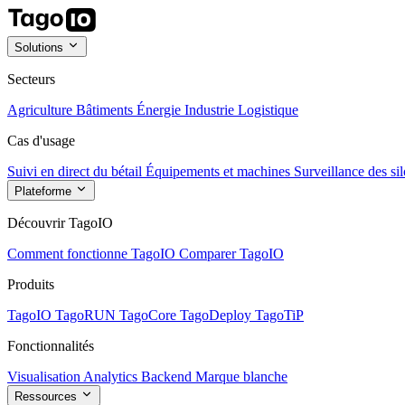
Solutions
Secteurs
Agriculture
Bâtiments
Énergie
Industrie
Logistique
Cas d'usage
Suivi en direct du bétail
Équipements et machines
Surveillance des sil
Plateforme
Découvrir TagoIO
Comment fonctionne TagoIO
Comparer TagoIO
Produits
TagoIO
TagoRUN
TagoCore
TagoDeploy
TagoTiP
Fonctionnalités
Visualisation
Analytics
Backend
Marque blanche
Ressources