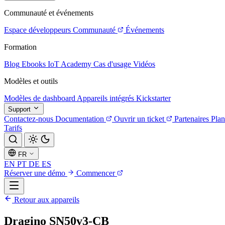
Communauté et événements
Espace développeurs
Communauté
Événements
Formation
Blog
Ebooks
IoT Academy
Cas d'usage
Vidéos
Modèles et outils
Modèles de dashboard
Appareils intégrés
Kickstarter
Support
Contactez-nous
Documentation
Ouvrir un ticket
Partenaires
Plan
Tarifs
FR
EN
PT
DE
ES
Réserver une démo
Commencer
Retour aux appareils
Dragino SN50v3-CB