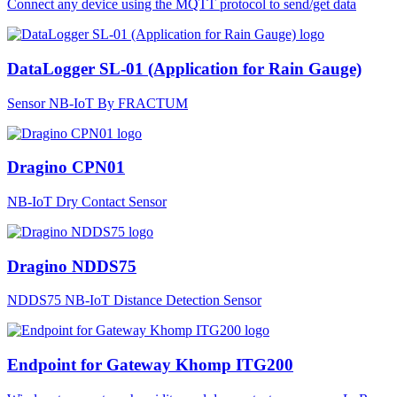
Connect any device using the MQTT protocol to send/get data
DataLogger SL-01 (Application for Rain Gauge)
Sensor NB-IoT By FRACTUM
Dragino CPN01
NB-IoT Dry Contact Sensor
Dragino NDDS75
NDDS75 NB-IoT Distance Detection Sensor
Endpoint for Gateway Khomp ITG200