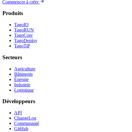
Commencer à créer
Produits
TagoIO
TagoRUN
TagoCore
TagoDeploy
TagoTiP
Secteurs
Agriculture
Bâtiments
Énergie
Industrie
Logistique
Développeurs
API
ChangeLog
Communauté
GitHub