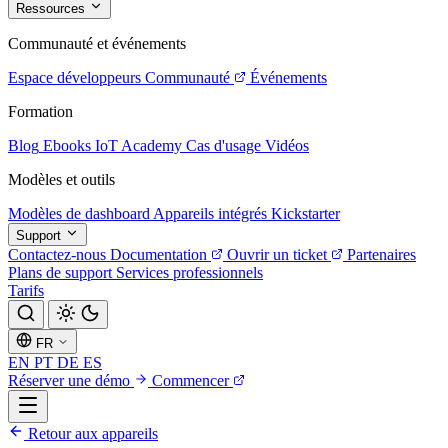
Ressources
Communauté et événements
Espace développeurs
Communauté
Événements
Formation
Blog
Ebooks
IoT Academy
Cas d'usage
Vidéos
Modèles et outils
Modèles de dashboard
Appareils intégrés
Kickstarter
Support
Contactez-nous
Documentation
Ouvrir un ticket
Partenaires
Plans de support
Services professionnels
Tarifs
FR
EN
PT
DE
ES
Réserver une démo
Commencer
Retour aux appareils