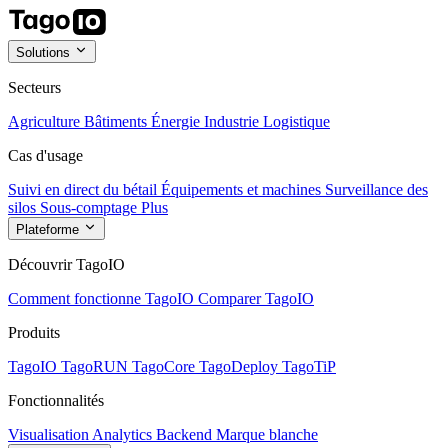
Solutions
Secteurs
Agriculture
Bâtiments
Énergie
Industrie
Logistique
Cas d'usage
Suivi en direct du bétail
Équipements et machines
Surveillance des
silos
Sous-comptage
Plus
Plateforme
Découvrir TagoIO
Comment fonctionne TagoIO
Comparer TagoIO
Produits
TagoIO
TagoRUN
TagoCore
TagoDeploy
TagoTiP
Fonctionnalités
Visualisation
Analytics
Backend
Marque blanche