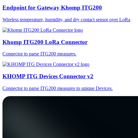
Endpoint for Gateway Khomp ITG200
Wireless temperature, humidity, and dry contact sensor over LoRa
Khomp ITG200 LoRa Connector
Connector to parse ITG200 measures.
KHOMP ITG Devices Connector v2
Connector to parse ITG200 measures to unique Devices.