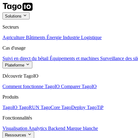
Solutions
Secteurs
Agriculture
Bâtiments
Énergie
Industrie
Logistique
Cas d'usage
Suivi en direct du bétail
Équipements et machines
Surveillance des sil
Plateforme
Découvrir TagoIO
Comment fonctionne TagoIO
Comparer TagoIO
Produits
TagoIO
TagoRUN
TagoCore
TagoDeploy
TagoTiP
Fonctionnalités
Visualisation
Analytics
Backend
Marque blanche
Ressources