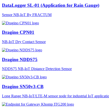
DataLogger SL-01 (Application for Rain Gauge)
Sensor NB-IoT By FRACTUM
Dragino CPN01
NB-IoT Dry Contact Sensor
Dragino NDDS75
NDDS75 NB-IoT Distance Detection Sensor
Dragino SN50v3-CB
Long Range NB-IoT/LTE-M sensor node for industrial IoT applicatio