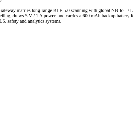
 Gateway marries long-range BLE 5.0 scanning with global NB-IoT / LT
ling, draws 5 V / 1 A power, and carries a 600 mAh backup battery for
TLS, safety and analytics systems.