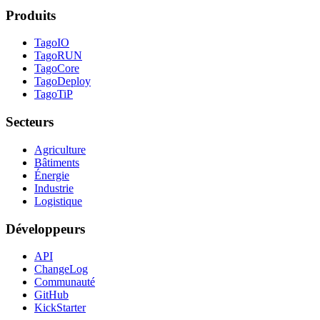
Produits
TagoIO
TagoRUN
TagoCore
TagoDeploy
TagoTiP
Secteurs
Agriculture
Bâtiments
Énergie
Industrie
Logistique
Développeurs
API
ChangeLog
Communauté
GitHub
KickStarter