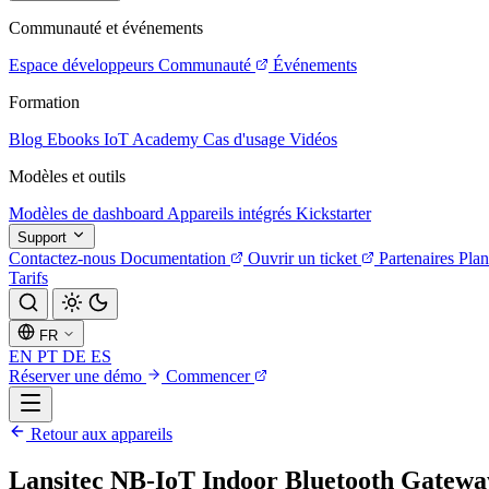
Communauté et événements
Espace développeurs
Communauté
Événements
Formation
Blog
Ebooks
IoT Academy
Cas d'usage
Vidéos
Modèles et outils
Modèles de dashboard
Appareils intégrés
Kickstarter
Support
Contactez-nous
Documentation
Ouvrir un ticket
Partenaires
Plan
Tarifs
FR
EN
PT
DE
ES
Réserver une démo
Commencer
Retour aux appareils
Lansitec NB-IoT Indoor Bluetooth Gatewa