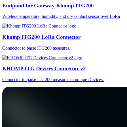
Endpoint for Gateway Khomp ITG200
Wireless temperature, humidity, and dry contact sensor over LoRa
Khomp ITG200 LoRa Connector
Connector to parse ITG200 measures.
KHOMP ITG Devices Connector v2
Connector to parse ITG200 measures to unique Devices.