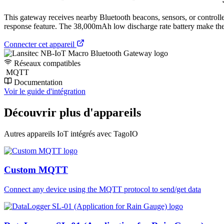
This gateway receives nearby Bluetooth beacons, sensors, or controlle
response feature. The 38,000mAh low discharge rate battery make the b
Connecter cet appareil
Réseaux compatibles
MQTT
Documentation
Voir le guide d'intégration
Découvrir plus d'appareils
Autres appareils IoT intégrés avec TagoIO
Custom MQTT
Connect any device using the MQTT protocol to send/get data