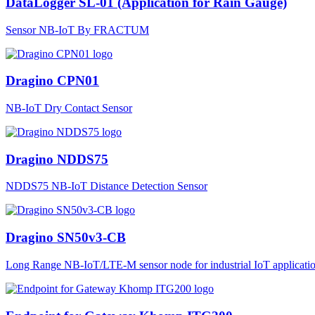
DataLogger SL-01 (Application for Rain Gauge)
Sensor NB-IoT By FRACTUM
Dragino CPN01
NB-IoT Dry Contact Sensor
Dragino NDDS75
NDDS75 NB-IoT Distance Detection Sensor
Dragino SN50v3-CB
Long Range NB-IoT/LTE-M sensor node for industrial IoT applicatio