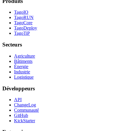
Produits
TagoIO
TagoRUN
TagoCore
TagoDeploy
TagoTiP
Secteurs
Agriculture
Bâtiments
Énergie
Industrie
Logistique
Développeurs
API
ChangeLog
Communauté
GitHub
KickStarter