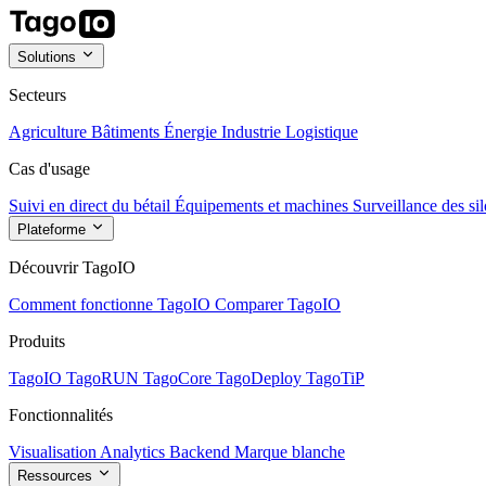
Solutions
Secteurs
Agriculture
Bâtiments
Énergie
Industrie
Logistique
Cas d'usage
Suivi en direct du bétail
Équipements et machines
Surveillance des sil
Plateforme
Découvrir TagoIO
Comment fonctionne TagoIO
Comparer TagoIO
Produits
TagoIO
TagoRUN
TagoCore
TagoDeploy
TagoTiP
Fonctionnalités
Visualisation
Analytics
Backend
Marque blanche
Ressources