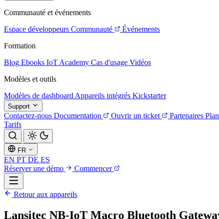
Communauté et événements
Espace développeurs
Communauté
Événements
Formation
Blog
Ebooks
IoT Academy
Cas d'usage
Vidéos
Modèles et outils
Modèles de dashboard
Appareils intégrés
Kickstarter
Support
Contactez-nous
Documentation
Ouvrir un ticket
Partenaires
Plan
Tarifs
FR
EN
PT
DE
ES
Réserver une démo
Commencer
Retour aux appareils
Lansitec NB-IoT Macro Bluetooth Gatewa