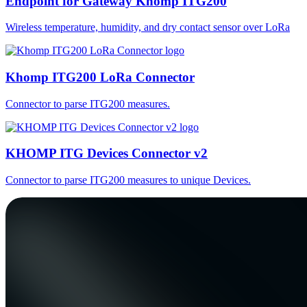
Endpoint for Gateway Khomp ITG200
Wireless temperature, humidity, and dry contact sensor over LoRa
Khomp ITG200 LoRa Connector
Connector to parse ITG200 measures.
KHOMP ITG Devices Connector v2
Connector to parse ITG200 measures to unique Devices.