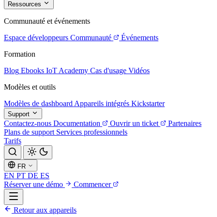
Ressources
Communauté et événements
Espace développeurs
Communauté
Événements
Formation
Blog
Ebooks
IoT Academy
Cas d'usage
Vidéos
Modèles et outils
Modèles de dashboard
Appareils intégrés
Kickstarter
Support
Contactez-nous
Documentation
Ouvrir un ticket
Partenaires
Plans de support
Services professionnels
Tarifs
FR
EN
PT
DE
ES
Réserver une démo
Commencer
Retour aux appareils