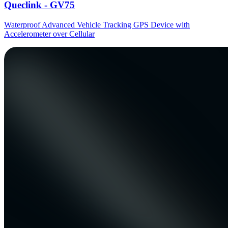
Queclink - GV75
Waterproof Advanced Vehicle Tracking GPS Device with
Accelerometer over Cellular