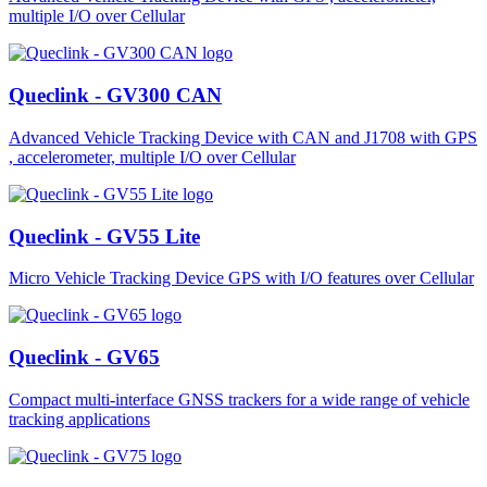
multiple I/O over Cellular
Queclink - GV300 CAN
Advanced Vehicle Tracking Device with CAN and J1708 with GPS
, accelerometer, multiple I/O over Cellular
Queclink - GV55 Lite
Micro Vehicle Tracking Device GPS with I/O features over Cellular
Queclink - GV65
Compact multi-interface GNSS trackers for a wide range of vehicle
tracking applications