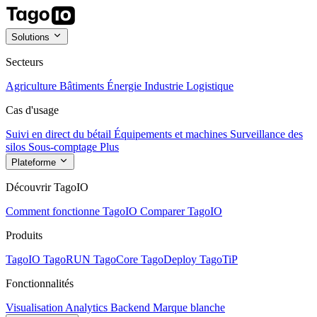
Solutions
Secteurs
Agriculture
Bâtiments
Énergie
Industrie
Logistique
Cas d'usage
Suivi en direct du bétail
Équipements et machines
Surveillance des
silos
Sous-comptage
Plus
Plateforme
Découvrir TagoIO
Comment fonctionne TagoIO
Comparer TagoIO
Produits
TagoIO
TagoRUN
TagoCore
TagoDeploy
TagoTiP
Fonctionnalités
Visualisation
Analytics
Backend
Marque blanche