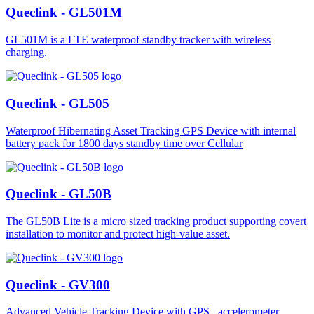
Queclink - GL501M
GL501M is a LTE waterproof standby tracker with wireless
charging.
Queclink - GL505
Waterproof Hibernating Asset Tracking GPS Device with internal
battery pack for 1800 days standby time over Cellular
Queclink - GL50B
The GL50B Lite is a micro sized tracking product supporting covert
installation to monitor and protect high-value asset.
Queclink - GV300
Advanced Vehicle Tracking Device with GPS , accelerometer,