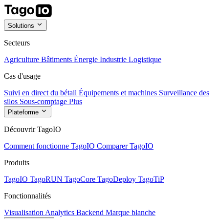
Solutions
Secteurs
Agriculture
Bâtiments
Énergie
Industrie
Logistique
Cas d'usage
Suivi en direct du bétail
Équipements et machines
Surveillance des
silos
Sous-comptage
Plus
Plateforme
Découvrir TagoIO
Comment fonctionne TagoIO
Comparer TagoIO
Produits
TagoIO
TagoRUN
TagoCore
TagoDeploy
TagoTiP
Fonctionnalités
Visualisation
Analytics
Backend
Marque blanche