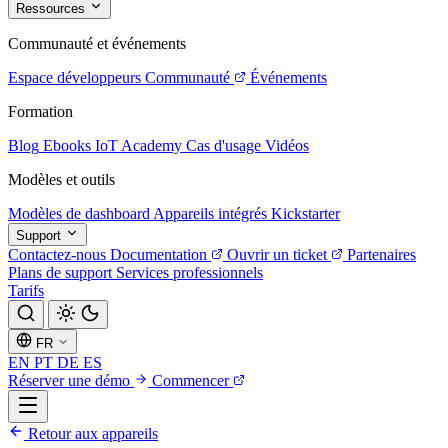
Ressources
Communauté et événements
Espace développeurs
Communauté
Événements
Formation
Blog
Ebooks
IoT Academy
Cas d'usage
Vidéos
Modèles et outils
Modèles de dashboard
Appareils intégrés
Kickstarter
Support
Contactez-nous
Documentation
Ouvrir un ticket
Partenaires
Plans de support
Services professionnels
Tarifs
FR
EN
PT
DE
ES
Réserver une démo
Commencer
Retour aux appareils