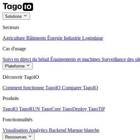
Solutions
Secteurs
Agriculture
Bâtiments
Énergie
Industrie
Logistique
Cas d'usage
Suivi en direct du bétail
Équipements et machines
Surveillance des sil
Plateforme
Découvrir TagoIO
Comment fonctionne TagoIO
Comparer TagoIO
Produits
TagoIO
TagoRUN
TagoCore
TagoDeploy
TagoTiP
Fonctionnalités
Visualisation
Analytics
Backend
Marque blanche
Ressources