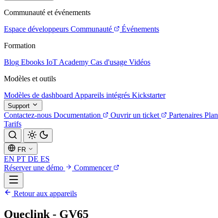
Communauté et événements
Espace développeurs
Communauté
Événements
Formation
Blog
Ebooks
IoT Academy
Cas d'usage
Vidéos
Modèles et outils
Modèles de dashboard
Appareils intégrés
Kickstarter
Support
Contactez-nous
Documentation
Ouvrir un ticket
Partenaires
Plan
Tarifs
FR
EN
PT
DE
ES
Réserver une démo
Commencer
Retour aux appareils
Queclink - GV65