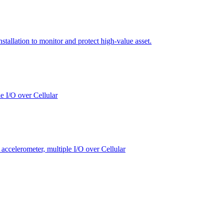
tallation to monitor and protect high-value asset.
e I/O over Cellular
celerometer, multiple I/O over Cellular