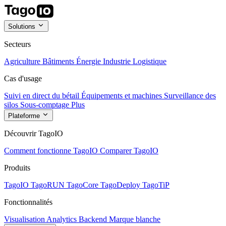
Solutions
Secteurs
Agriculture
Bâtiments
Énergie
Industrie
Logistique
Cas d'usage
Suivi en direct du bétail
Équipements et machines
Surveillance des
silos
Sous-comptage
Plus
Plateforme
Découvrir TagoIO
Comment fonctionne TagoIO
Comparer TagoIO
Produits
TagoIO
TagoRUN
TagoCore
TagoDeploy
TagoTiP
Fonctionnalités
Visualisation
Analytics
Backend
Marque blanche