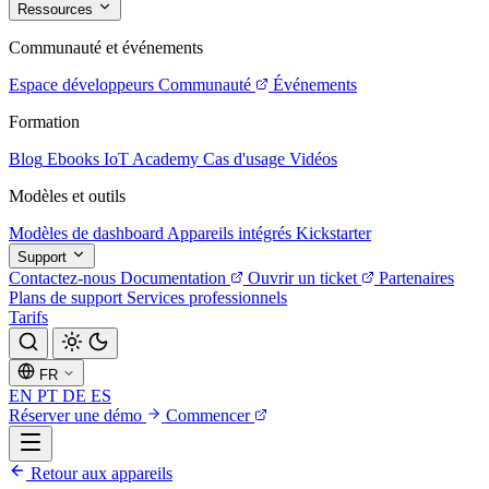
Ressources
Communauté et événements
Espace développeurs
Communauté
Événements
Formation
Blog
Ebooks
IoT Academy
Cas d'usage
Vidéos
Modèles et outils
Modèles de dashboard
Appareils intégrés
Kickstarter
Support
Contactez-nous
Documentation
Ouvrir un ticket
Partenaires
Plans de support
Services professionnels
Tarifs
FR
EN
PT
DE
ES
Réserver une démo
Commencer
Retour aux appareils