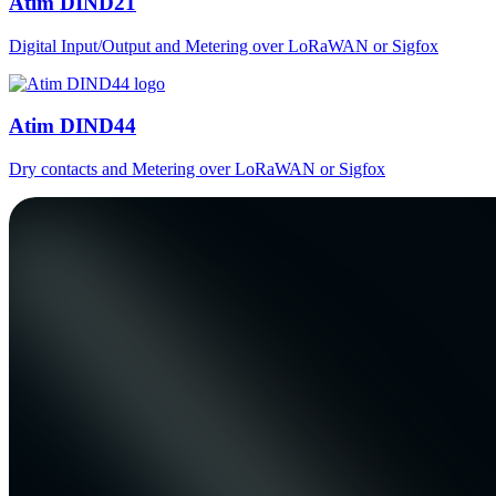
Atim DIND21
Digital Input/Output and Metering over LoRaWAN or Sigfox
Atim DIND44
Dry contacts and Metering over LoRaWAN or Sigfox