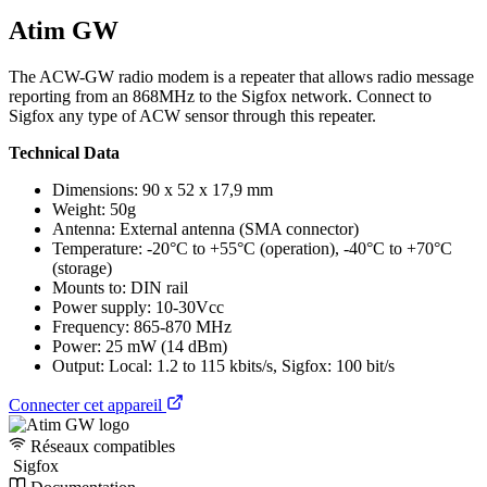
Atim GW
The ACW-GW radio modem is a repeater that allows radio message
reporting from an 868MHz to the Sigfox network. Connect to
Sigfox any type of ACW sensor through this repeater.
Technical Data
Dimensions: 90 x 52 x 17,9 mm
Weight: 50g
Antenna: External antenna (SMA connector)
Temperature: -20°C to +55°C (operation), -40°C to +70°C
(storage)
Mounts to: DIN rail
Power supply: 10-30Vcc
Frequency: 865-870 MHz
Power: 25 mW (14 dBm)
Output: Local: 1.2 to 115 kbits/s, Sigfox: 100 bit/s
Connecter cet appareil
Réseaux compatibles
Sigfox