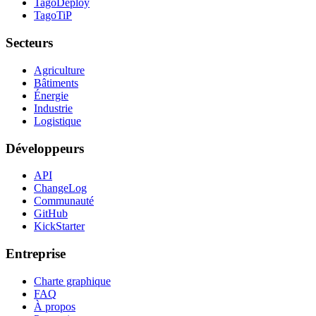
TagoDeploy
TagoTiP
Secteurs
Agriculture
Bâtiments
Énergie
Industrie
Logistique
Développeurs
API
ChangeLog
Communauté
GitHub
KickStarter
Entreprise
Charte graphique
FAQ
À propos