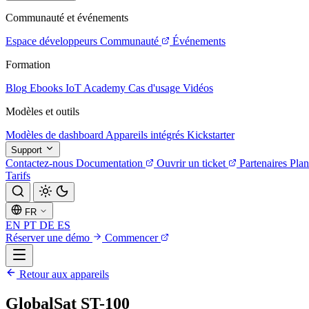
Communauté et événements
Espace développeurs
Communauté
Événements
Formation
Blog
Ebooks
IoT Academy
Cas d'usage
Vidéos
Modèles et outils
Modèles de dashboard
Appareils intégrés
Kickstarter
Support
Contactez-nous
Documentation
Ouvrir un ticket
Partenaires
Plan
Tarifs
FR
EN
PT
DE
ES
Réserver une démo
Commencer
Retour aux appareils
GlobalSat ST-100