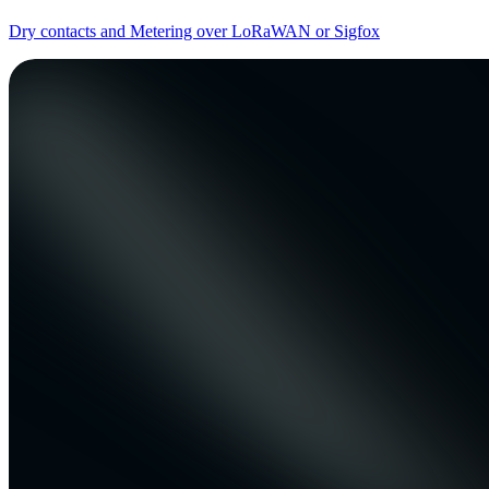
Dry contacts and Metering over LoRaWAN or Sigfox