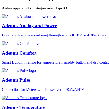
Autres appareils IoT intégrés avec TagoIO
Adeunis Analog and Power
Local and Remote monitoring through inputs 0-10V or 4-20mA over 
Adeunis Comfort
Smart Building sensor for temperature humidity button and dry co
Adeunis Pulse
Connection for Meters with Pulse over LoRaWAN™
Adeunis Temperature