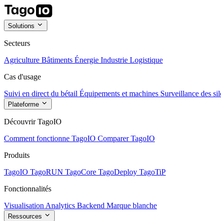
Solutions
Secteurs
Agriculture
Bâtiments
Énergie
Industrie
Logistique
Cas d'usage
Suivi en direct du bétail
Équipements et machines
Surveillance des sil
Plateforme
Découvrir TagoIO
Comment fonctionne TagoIO
Comparer TagoIO
Produits
TagoIO
TagoRUN
TagoCore
TagoDeploy
TagoTiP
Fonctionnalités
Visualisation
Analytics
Backend
Marque blanche
Ressources