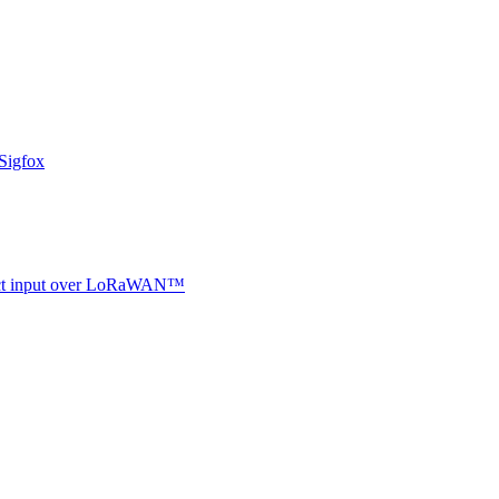
Sigfox
ntact input over LoRaWAN™