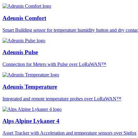
Adeunis Comfort
Smart Building sensor for temperature humidity button and dry co
Adeunis Pulse
Connection for Meters with Pulse over LoRaWAN™
Adeunis Temperature
Integrated and remote temperature probes over LoRaWAN™
Alps Alpine Lykaner 4
Asset Tracker with Acceleration and temperature sensors over Sigfox