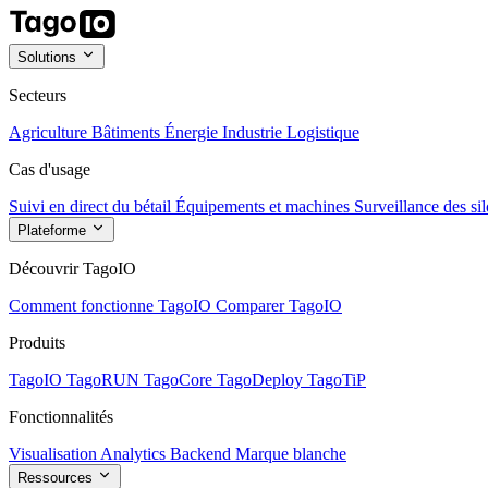
Solutions
Secteurs
Agriculture
Bâtiments
Énergie
Industrie
Logistique
Cas d'usage
Suivi en direct du bétail
Équipements et machines
Surveillance des sil
Plateforme
Découvrir TagoIO
Comment fonctionne TagoIO
Comparer TagoIO
Produits
TagoIO
TagoRUN
TagoCore
TagoDeploy
TagoTiP
Fonctionnalités
Visualisation
Analytics
Backend
Marque blanche
Ressources