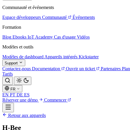
Communauté et événements
Espace développeurs
Communauté
Événements
Formation
Blog
Ebooks
IoT Academy
Cas d'usage
Vidéos
Modèles et outils
Modèles de dashboard
Appareils intégrés
Kickstarter
Support
Contactez-nous
Documentation
Ouvrir un ticket
Partenaires
Plan
Tarifs
FR
EN
PT
DE
ES
Réserver une démo
Commencer
Retour aux appareils
H-Bee