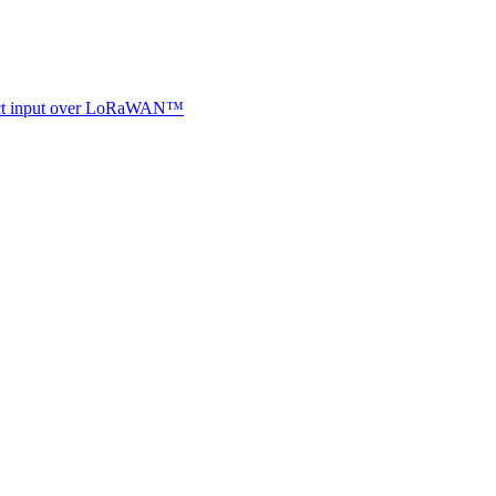
ntact input over LoRaWAN™