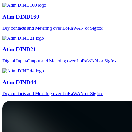
Atim DIND160
Dry contacts and Metering over LoRaWAN or Sigfox
Atim DIND21
Digital Input/Output and Metering over LoRaWAN or Sigfox
Atim DIND44
Dry contacts and Metering over LoRaWAN or Sigfox