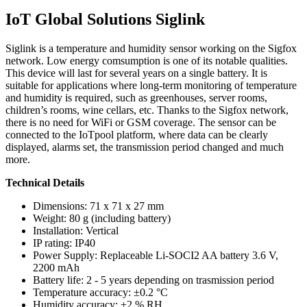
IoT Global Solutions Siglink
Siglink is a temperature and humidity sensor working on the Sigfox
network. Low energy comsumption is one of its notable qualities.
This device will last for several years on a single battery. It is
suitable for applications where long-term monitoring of temperature
and humidity is required, such as greenhouses, server rooms,
children’s rooms, wine cellars, etc. Thanks to the Sigfox network,
there is no need for WiFi or GSM coverage. The sensor can be
connected to the IoTpool platform, where data can be clearly
displayed, alarms set, the transmission period changed and much
more.
Technical Details
Dimensions: 71 x 71 x 27 mm
Weight: 80 g (including battery)
Installation: Vertical
IP rating: IP40
Power Supply: Replaceable Li-SOCI2 AA battery 3.6 V,
2200 mAh
Battery life: 2 - 5 years depending on trasmission period
Temperature accuracy: ±0.2 °C
Humidity accuracy: ±2 % RH