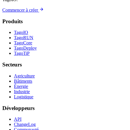
Commencer à créer
Produits
TagoIO
TagoRUN
TagoCore
TagoDeploy
TagoTiP
Secteurs
Agriculture
Bâtiments
Énergie
Industrie
Logistique
Développeurs
API
ChangeLog
Communauté