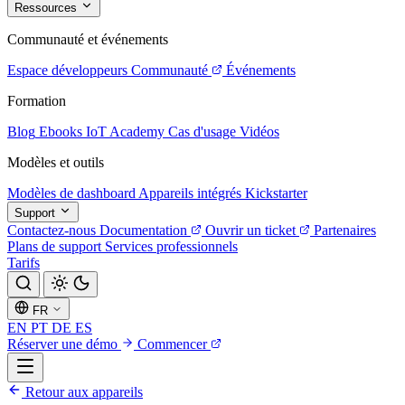
Ressources
Communauté et événements
Espace développeurs
Communauté
Événements
Formation
Blog
Ebooks
IoT Academy
Cas d'usage
Vidéos
Modèles et outils
Modèles de dashboard
Appareils intégrés
Kickstarter
Support
Contactez-nous
Documentation
Ouvrir un ticket
Partenaires
Plans de support
Services professionnels
Tarifs
FR
EN
PT
DE
ES
Réserver une démo
Commencer
Retour aux appareils