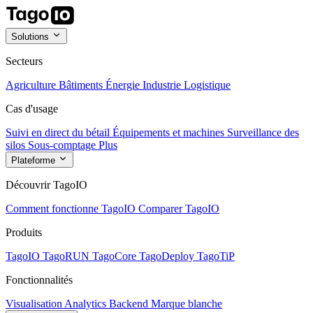
Solutions
Secteurs
Agriculture
Bâtiments
Énergie
Industrie
Logistique
Cas d'usage
Suivi en direct du bétail
Équipements et machines
Surveillance des
silos
Sous-comptage
Plus
Plateforme
Découvrir TagoIO
Comment fonctionne TagoIO
Comparer TagoIO
Produits
TagoIO
TagoRUN
TagoCore
TagoDeploy
TagoTiP
Fonctionnalités
Visualisation
Analytics
Backend
Marque blanche