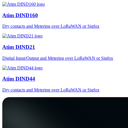
Atim DIND160
Dry contacts and Metering over LoRaWAN or Sigfox
Atim DIND21
Digital Input/Output and Metering over LoRaWAN or Sigfox
Atim DIND44
Dry contacts and Metering over LoRaWAN or Sigfox