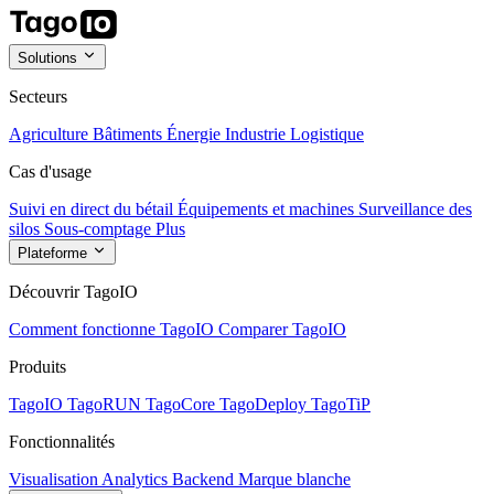
Solutions
Secteurs
Agriculture
Bâtiments
Énergie
Industrie
Logistique
Cas d'usage
Suivi en direct du bétail
Équipements et machines
Surveillance des
silos
Sous-comptage
Plus
Plateforme
Découvrir TagoIO
Comment fonctionne TagoIO
Comparer TagoIO
Produits
TagoIO
TagoRUN
TagoCore
TagoDeploy
TagoTiP
Fonctionnalités
Visualisation
Analytics
Backend
Marque blanche