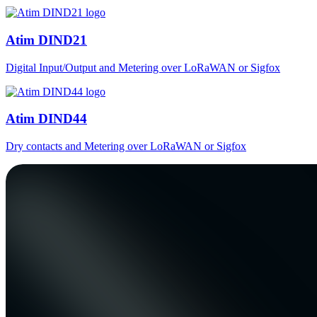
Atim DIND21
Digital Input/Output and Metering over LoRaWAN or Sigfox
Atim DIND44
Dry contacts and Metering over LoRaWAN or Sigfox