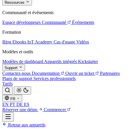
Ressources
Communauté et événements
Espace développeurs
Communauté
Événements
Formation
Blog
Ebooks
IoT Academy
Cas d'usage
Vidéos
Modèles et outils
Modèles de dashboard
Appareils intégrés
Kickstarter
Support
Contactez-nous
Documentation
Ouvrir un ticket
Partenaires
Plans de support
Services professionnels
Tarifs
FR
EN
PT
DE
ES
Réserver une démo
Commencer
Retour aux appareils