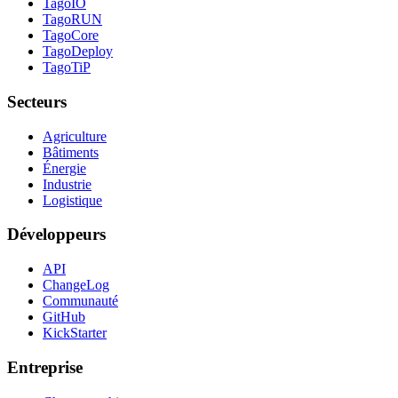
TagoIO
TagoRUN
TagoCore
TagoDeploy
TagoTiP
Secteurs
Agriculture
Bâtiments
Énergie
Industrie
Logistique
Développeurs
API
ChangeLog
Communauté
GitHub
KickStarter
Entreprise