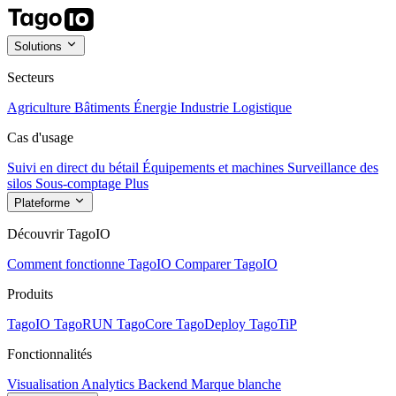
Solutions
Secteurs
Agriculture
Bâtiments
Énergie
Industrie
Logistique
Cas d'usage
Suivi en direct du bétail
Équipements et machines
Surveillance des
silos
Sous-comptage
Plus
Plateforme
Découvrir TagoIO
Comment fonctionne TagoIO
Comparer TagoIO
Produits
TagoIO
TagoRUN
TagoCore
TagoDeploy
TagoTiP
Fonctionnalités
Visualisation
Analytics
Backend
Marque blanche