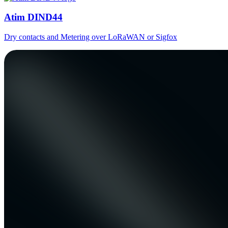
Atim DIND44
Dry contacts and Metering over LoRaWAN or Sigfox