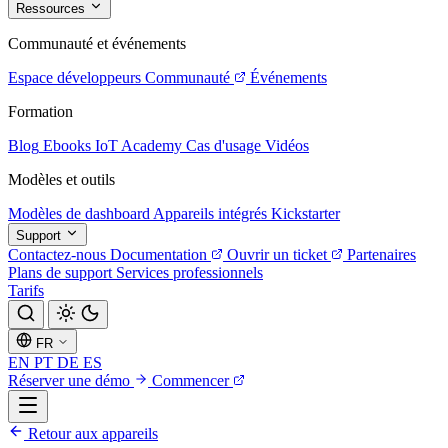
Ressources
Communauté et événements
Espace développeurs
Communauté
Événements
Formation
Blog
Ebooks
IoT Academy
Cas d'usage
Vidéos
Modèles et outils
Modèles de dashboard
Appareils intégrés
Kickstarter
Support
Contactez-nous
Documentation
Ouvrir un ticket
Partenaires
Plans de support
Services professionnels
Tarifs
FR
EN
PT
DE
ES
Réserver une démo
Commencer
Retour aux appareils