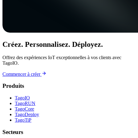
Créez. Personnalisez. Déployez.
Offrez des expériences IoT exceptionnelles à vos clients avec
TagoIO.
Commencer à créer
Produits
TagoIO
TagoRUN
TagoCore
TagoDeploy
TagoTiP
Secteurs