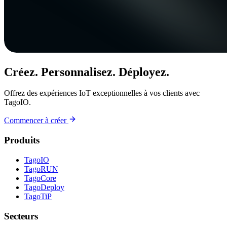
Créez. Personnalisez. Déployez.
Offrez des expériences IoT exceptionnelles à vos clients avec
TagoIO.
Commencer à créer
Produits
TagoIO
TagoRUN
TagoCore
TagoDeploy
TagoTiP
Secteurs