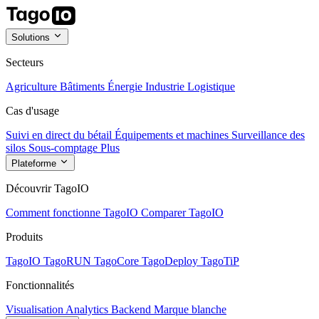
Solutions
Secteurs
Agriculture
Bâtiments
Énergie
Industrie
Logistique
Cas d'usage
Suivi en direct du bétail
Équipements et machines
Surveillance des
silos
Sous-comptage
Plus
Plateforme
Découvrir TagoIO
Comment fonctionne TagoIO
Comparer TagoIO
Produits
TagoIO
TagoRUN
TagoCore
TagoDeploy
TagoTiP
Fonctionnalités
Visualisation
Analytics
Backend
Marque blanche