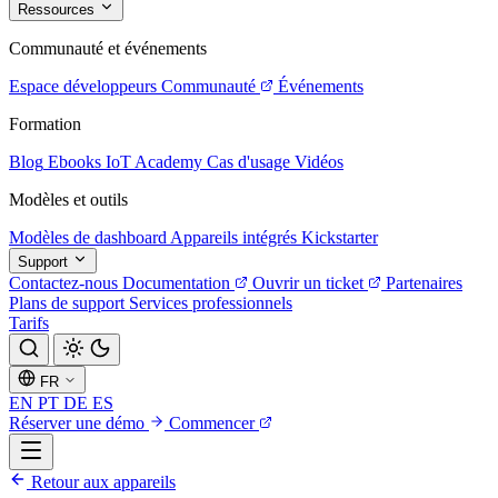
Ressources
Communauté et événements
Espace développeurs
Communauté
Événements
Formation
Blog
Ebooks
IoT Academy
Cas d'usage
Vidéos
Modèles et outils
Modèles de dashboard
Appareils intégrés
Kickstarter
Support
Contactez-nous
Documentation
Ouvrir un ticket
Partenaires
Plans de support
Services professionnels
Tarifs
FR
EN
PT
DE
ES
Réserver une démo
Commencer
Retour aux appareils