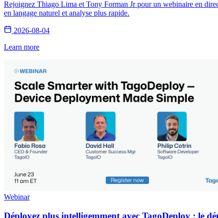
Rejoignez Thiago Lima et Tony Forman Jr pour un webinaire en direct s
en langage naturel et analyse plus rapide.
2026-08-04
Learn more
Webinar
Déployez plus intelligemment avec TagoDeploy : le dép