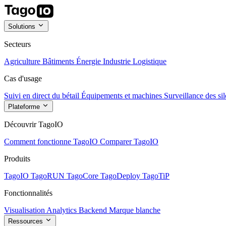
Solutions
Secteurs
Agriculture
Bâtiments
Énergie
Industrie
Logistique
Cas d'usage
Suivi en direct du bétail
Équipements et machines
Surveillance des sil
Plateforme
Découvrir TagoIO
Comment fonctionne TagoIO
Comparer TagoIO
Produits
TagoIO
TagoRUN
TagoCore
TagoDeploy
TagoTiP
Fonctionnalités
Visualisation
Analytics
Backend
Marque blanche
Ressources