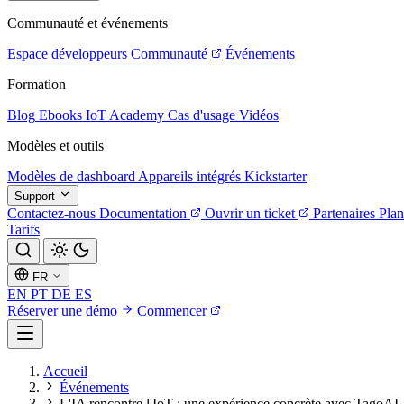
Communauté et événements
Espace développeurs
Communauté
Événements
Formation
Blog
Ebooks
IoT Academy
Cas d'usage
Vidéos
Modèles et outils
Modèles de dashboard
Appareils intégrés
Kickstarter
Support
Contactez-nous
Documentation
Ouvrir un ticket
Partenaires
Plan
Tarifs
FR
EN
PT
DE
ES
Réserver une démo
Commencer
Accueil
Événements
L'IA rencontre l'IoT : une expérience concrète avec TagoAI