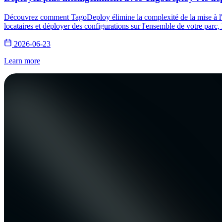
Découvrez comment TagoDeploy élimine la complexité de la mise à l'éc
locataires et déployer des configurations sur l'ensemble de votre parc, 
2026-06-23
Learn more