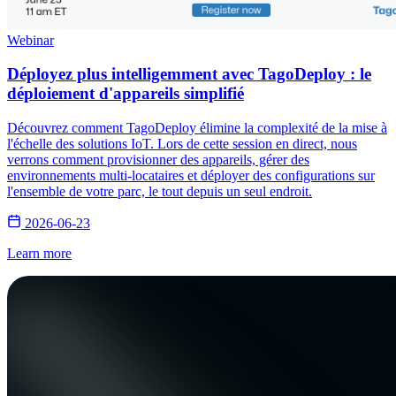
Webinar
Déployez plus intelligemment avec TagoDeploy : le
déploiement d'appareils simplifié
Découvrez comment TagoDeploy élimine la complexité de la mise à
l'échelle des solutions IoT. Lors de cette session en direct, nous
verrons comment provisionner des appareils, gérer des
environnements multi-locataires et déployer des configurations sur
l'ensemble de votre parc, le tout depuis un seul endroit.
2026-06-23
Learn more