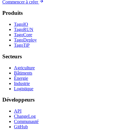
Commencer à créer
Produits
TagoIO
TagoRUN
TagoCore
TagoDeploy
TagoTiP
Secteurs
Agriculture
Bâtiments
Énergie
Industrie
Logistique
Développeurs
API
ChangeLog
Communauté
GitHub