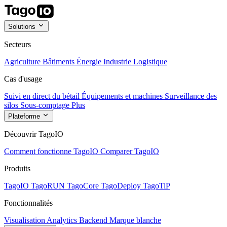
Solutions
Secteurs
Agriculture
Bâtiments
Énergie
Industrie
Logistique
Cas d'usage
Suivi en direct du bétail
Équipements et machines
Surveillance des
silos
Sous-comptage
Plus
Plateforme
Découvrir TagoIO
Comment fonctionne TagoIO
Comparer TagoIO
Produits
TagoIO
TagoRUN
TagoCore
TagoDeploy
TagoTiP
Fonctionnalités
Visualisation
Analytics
Backend
Marque blanche