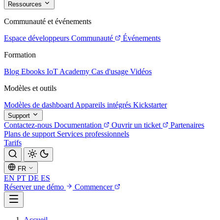
Ressources
Communauté et événements
Espace développeurs
Communauté
Événements
Formation
Blog
Ebooks
IoT Academy
Cas d'usage
Vidéos
Modèles et outils
Modèles de dashboard
Appareils intégrés
Kickstarter
Support
Contactez-nous
Documentation
Ouvrir un ticket
Partenaires
Plans de support
Services professionnels
Tarifs
FR
EN
PT
DE
ES
Réserver une démo
Commencer
Accueil