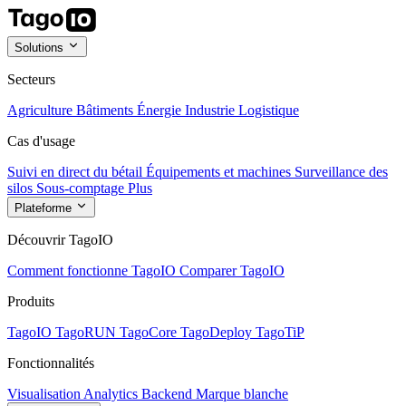
Solutions
Secteurs
Agriculture
Bâtiments
Énergie
Industrie
Logistique
Cas d'usage
Suivi en direct du bétail
Équipements et machines
Surveillance des
silos
Sous-comptage
Plus
Plateforme
Découvrir TagoIO
Comment fonctionne TagoIO
Comparer TagoIO
Produits
TagoIO
TagoRUN
TagoCore
TagoDeploy
TagoTiP
Fonctionnalités
Visualisation
Analytics
Backend
Marque blanche