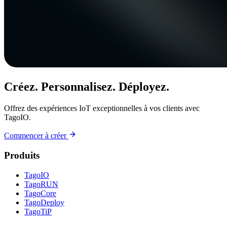
Créez. Personnalisez. Déployez.
Offrez des expériences IoT exceptionnelles à vos clients avec
TagoIO.
Commencer à créer
Produits
TagoIO
TagoRUN
TagoCore
TagoDeploy
TagoTiP