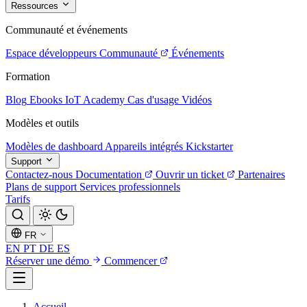
Ressources
Communauté et événements
Espace développeurs
Communauté
Événements
Formation
Blog
Ebooks
IoT Academy
Cas d'usage
Vidéos
Modèles et outils
Modèles de dashboard
Appareils intégrés
Kickstarter
Support
Contactez-nous
Documentation
Ouvrir un ticket
Partenaires
Plans de support
Services professionnels
Tarifs
FR
EN
PT
DE
ES
Réserver une démo
Commencer
Accueil