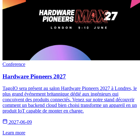
Conference
Hardware Pioneers 2027
TagoIO sera présent au salon Hardware Pioneers 2027 à Londres, le
plus grand événement britannique dédié aux ingénieurs qui
conçoivent des produits connectés. Venez sur notre stand découvrir
comment un backend cloud bien choisi transforme un appareil en un
produit IoT capable de monter en charge.
2027-06-09
Learn more