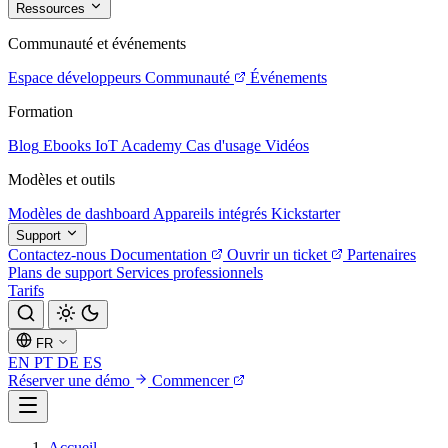
Ressources
Communauté et événements
Espace développeurs
Communauté
Événements
Formation
Blog
Ebooks
IoT Academy
Cas d'usage
Vidéos
Modèles et outils
Modèles de dashboard
Appareils intégrés
Kickstarter
Support
Contactez-nous
Documentation
Ouvrir un ticket
Partenaires
Plans de support
Services professionnels
Tarifs
FR
EN
PT
DE
ES
Réserver une démo
Commencer
Accueil