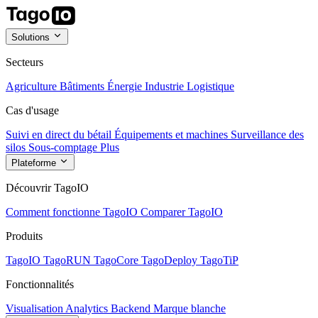
Solutions
Secteurs
Agriculture
Bâtiments
Énergie
Industrie
Logistique
Cas d'usage
Suivi en direct du bétail
Équipements et machines
Surveillance des
silos
Sous-comptage
Plus
Plateforme
Découvrir TagoIO
Comment fonctionne TagoIO
Comparer TagoIO
Produits
TagoIO
TagoRUN
TagoCore
TagoDeploy
TagoTiP
Fonctionnalités
Visualisation
Analytics
Backend
Marque blanche