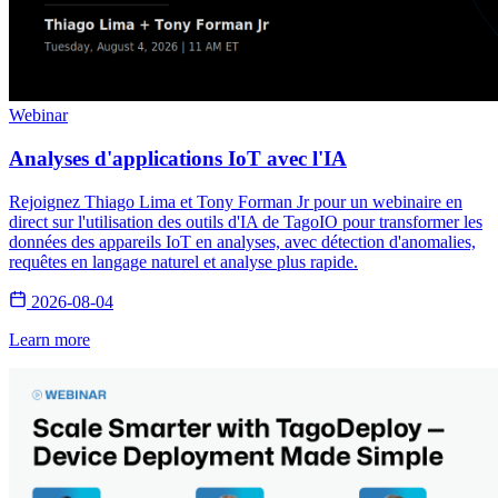
Webinar
Analyses d'applications IoT avec l'IA
Rejoignez Thiago Lima et Tony Forman Jr pour un webinaire en
direct sur l'utilisation des outils d'IA de TagoIO pour transformer les
données des appareils IoT en analyses, avec détection d'anomalies,
requêtes en langage naturel et analyse plus rapide.
2026-08-04
Learn more