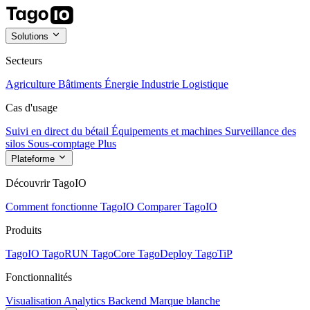
Solutions
Secteurs
Agriculture
Bâtiments
Énergie
Industrie
Logistique
Cas d'usage
Suivi en direct du bétail
Équipements et machines
Surveillance des
silos
Sous-comptage
Plus
Plateforme
Découvrir TagoIO
Comment fonctionne TagoIO
Comparer TagoIO
Produits
TagoIO
TagoRUN
TagoCore
TagoDeploy
TagoTiP
Fonctionnalités
Visualisation
Analytics
Backend
Marque blanche