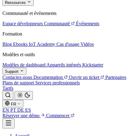
Ressources
Communauté et événements
Espace développeurs
Communauté
Événements
Formation
Blog
Ebooks
IoT Academy
Cas d'usage
Vidéos
Modèles et outils
Modèles de dashboard
Appareils intégrés
Kickstarter
Support
Contactez-nous
Documentation
Ouvrir un ticket
Partenaires
Plans de support
Services professionnels
Tarifs
FR
EN
PT
DE
ES
Réserver une démo
Commencer
Accueil