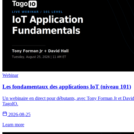
Webinar
Les fondamentaux des applications IoT (niveau 101)
Un webinaire en direct pour débutants, avec Tony Forman Jr et David 
TagoIO.
2026-08-25
Learn more