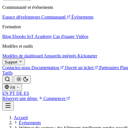
Communauté et événements
Espace développeurs
Communauté
Événements
Formation
Blog
Ebooks
IoT Academy
Cas d'usage
Vidéos
Modèles et outils
Modèles de dashboard
Appareils intégrés
Kickstarter
Support
Contactez-nous
Documentation
Ouvrir un ticket
Partenaires
Plan
Tarifs
FR
EN
PT
DE
ES
Réserver une démo
Commencer
Accueil
Événements
Webinar du secteur : des bâtiments intelligents rendus possibl