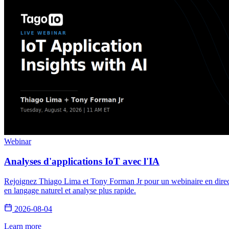
Webinar
Analyses d'applications IoT avec l'IA
Rejoignez Thiago Lima et Tony Forman Jr pour un webinaire en direct s
en langage naturel et analyse plus rapide.
2026-08-04
Learn more