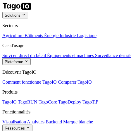
Solutions
Secteurs
Agriculture
Bâtiments
Énergie
Industrie
Logistique
Cas d'usage
Suivi en direct du bétail
Équipements et machines
Surveillance des sil
Plateforme
Découvrir TagoIO
Comment fonctionne TagoIO
Comparer TagoIO
Produits
TagoIO
TagoRUN
TagoCore
TagoDeploy
TagoTiP
Fonctionnalités
Visualisation
Analytics
Backend
Marque blanche
Ressources