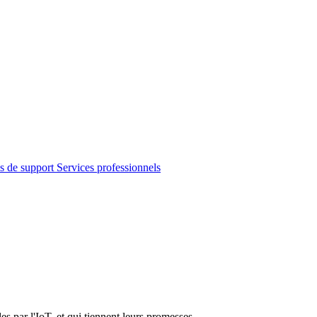
s de support
Services professionnels
es par l'IoT, et qui tiennent leurs promesses