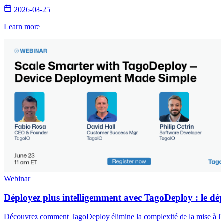
2026-08-25
Learn more
Webinar
Déployez plus intelligemment avec TagoDeploy : le dép
Découvrez comment TagoDeploy élimine la complexité de la mise à l'éc