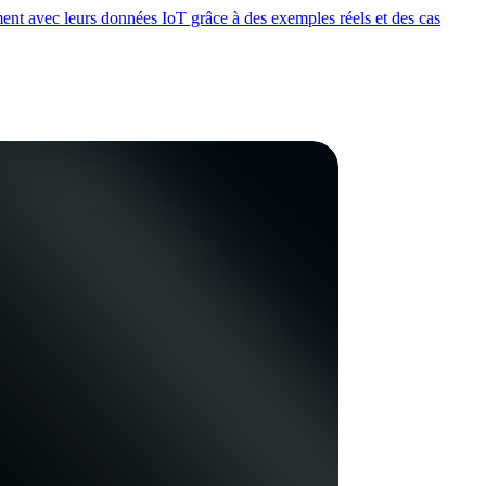
ment avec leurs données IoT grâce à des exemples réels et des cas