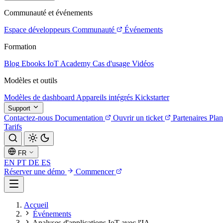
Communauté et événements
Espace développeurs
Communauté
Événements
Formation
Blog
Ebooks
IoT Academy
Cas d'usage
Vidéos
Modèles et outils
Modèles de dashboard
Appareils intégrés
Kickstarter
Support
Contactez-nous
Documentation
Ouvrir un ticket
Partenaires
Plan
Tarifs
FR
EN
PT
DE
ES
Réserver une démo
Commencer
Accueil
Événements
Analyses d'applications IoT avec l'IA