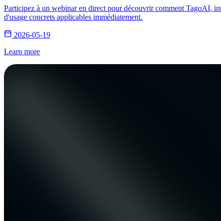
Participez à un webinar en direct pour découvrir comment TagoAI, inté
d'usage concrets applicables immédiatement.
2026-05-19
Learn more