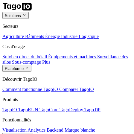
Solutions
Secteurs
Agriculture
Bâtiments
Énergie
Industrie
Logistique
Cas d'usage
Suivi en direct du bétail
Équipements et machines
Surveillance des
silos
Sous-comptage
Plus
Plateforme
Découvrir TagoIO
Comment fonctionne TagoIO
Comparer TagoIO
Produits
TagoIO
TagoRUN
TagoCore
TagoDeploy
TagoTiP
Fonctionnalités
Visualisation
Analytics
Backend
Marque blanche