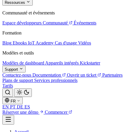
Ressources
Communauté et événements
Espace développeurs
Communauté
Événements
Formation
Blog
Ebooks
IoT Academy
Cas d'usage
Vidéos
Modèles et outils
Modèles de dashboard
Appareils intégrés
Kickstarter
Support
Contactez-nous
Documentation
Ouvrir un ticket
Partenaires
Plans de support
Services professionnels
Tarifs
FR
EN
PT
DE
ES
Réserver une démo
Commencer
Accueil