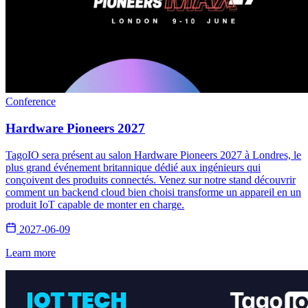
Conference
Hardware Pioneers 2027
TagoIO sera présent au salon Hardware Pioneers 2027 à Londres, le
plus grand événement britannique dédié aux ingénieurs qui
conçoivent des produits connectés. Venez sur notre stand découvrir
comment un backend cloud bien choisi transforme un appareil en un
produit IoT capable de monter en charge.
2027-06-09
Learn more