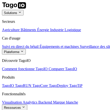
Solutions
Secteurs
Agriculture
Bâtiments
Énergie
Industrie
Logistique
Cas d'usage
Suivi en direct du bétail
Équipements et machines
Surveillance des sil
Plateforme
Découvrir TagoIO
Comment fonctionne TagoIO
Comparer TagoIO
Produits
TagoIO
TagoRUN
TagoCore
TagoDeploy
TagoTiP
Fonctionnalités
Visualisation
Analytics
Backend
Marque blanche
Ressources