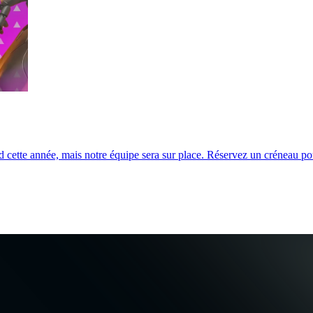
cette année, mais notre équipe sera sur place. Réservez un créneau pour