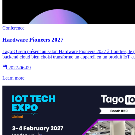
Conference
Hardware Pioneers 2027
TagoIO sera présent au salon Hardware Pioneers 2027 à Londres, le p
backend cloud bien choisi transforme un appareil en un produit IoT c
2027-06-09
Learn more