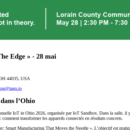
The Edge » - 28 mai
, OH 44035, USA
ing@tago.io
s dans l’Ohio
lle IoT in Ohio 2026, organisée par IoT Sandbox. Dans la salle, il y a
n : comment transformer les appareils connectés en résultats concrets.
 Smart Manufacturing That Moves the Needle ». L’objectif est pratique