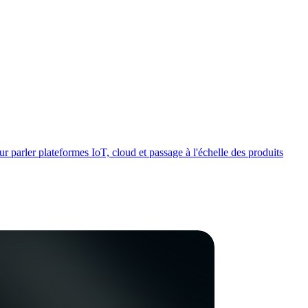
 parler plateformes IoT, cloud et passage à l'échelle des produits