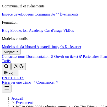
Communauté et événements
Espace développeurs
Communauté
Événements
Formation
Blog
Ebooks
IoT Academy
Cas d'usage
Vidéos
Modèles et outils
Modèles de dashboard
Appareils intégrés
Kickstarter
Support
Contactez-nous
Documentation
Ouvrir un ticket
Partenaires
Plan
Tarifs
FR
EN
PT
DE
ES
Réserver une démo
Commencer
Accueil
Événements
IoT in Ohio 2026 : réunion annuelle « On The Edge » - 28 