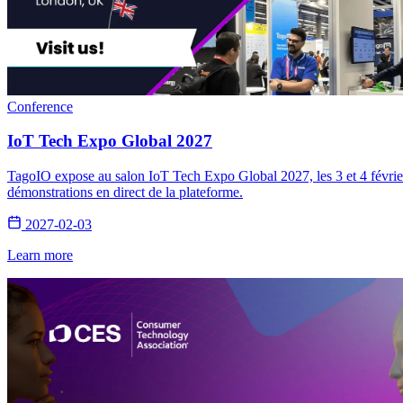
Conference
IoT Tech Expo Global 2027
TagoIO expose au salon IoT Tech Expo Global 2027, les 3 et 4 février
démonstrations en direct de la plateforme.
2027-02-03
Learn more