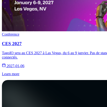
Conference
CES 2027
TagoIO sera au CES 2027 à Las Vegas, du 6 au 9 janvier. Pas de stand 
connectés.
2027-01-06
Learn more