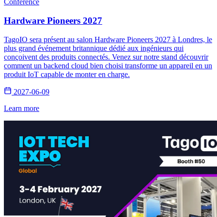
Conference
Hardware Pioneers 2027
TagoIO sera présent au salon Hardware Pioneers 2027 à Londres, le
plus grand événement britannique dédié aux ingénieurs qui
conçoivent des produits connectés. Venez sur notre stand découvrir
comment un backend cloud bien choisi transforme un appareil en un
produit IoT capable de monter en charge.
2027-06-09
Learn more