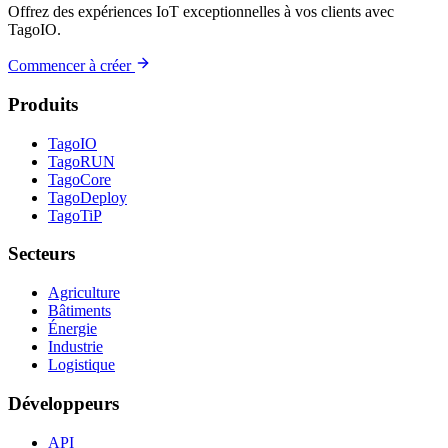
Offrez des expériences IoT exceptionnelles à vos clients avec
TagoIO.
Commencer à créer
Produits
TagoIO
TagoRUN
TagoCore
TagoDeploy
TagoTiP
Secteurs
Agriculture
Bâtiments
Énergie
Industrie
Logistique
Développeurs
API