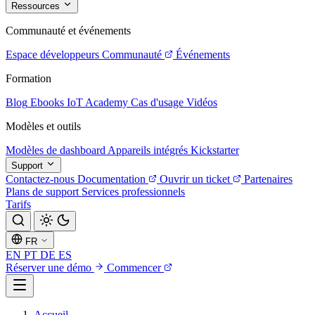
Ressources
Communauté et événements
Espace développeurs
Communauté
Événements
Formation
Blog
Ebooks
IoT Academy
Cas d'usage
Vidéos
Modèles et outils
Modèles de dashboard
Appareils intégrés
Kickstarter
Support
Contactez-nous
Documentation
Ouvrir un ticket
Partenaires
Plans de support
Services professionnels
Tarifs
FR
EN
PT
DE
ES
Réserver une démo
Commencer
Accueil