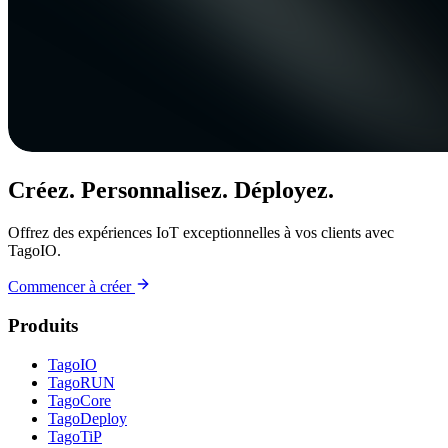
Créez. Personnalisez. Déployez.
Offrez des expériences IoT exceptionnelles à vos clients avec
TagoIO.
Commencer à créer
Produits
TagoIO
TagoRUN
TagoCore
TagoDeploy
TagoTiP