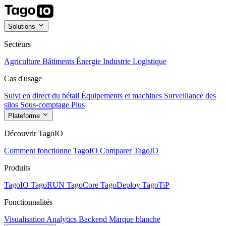
Solutions
Secteurs
Agriculture
Bâtiments
Énergie
Industrie
Logistique
Cas d'usage
Suivi en direct du bétail
Équipements et machines
Surveillance des
silos
Sous-comptage
Plus
Plateforme
Découvrir TagoIO
Comment fonctionne TagoIO
Comparer TagoIO
Produits
TagoIO
TagoRUN
TagoCore
TagoDeploy
TagoTiP
Fonctionnalités
Visualisation
Analytics
Backend
Marque blanche