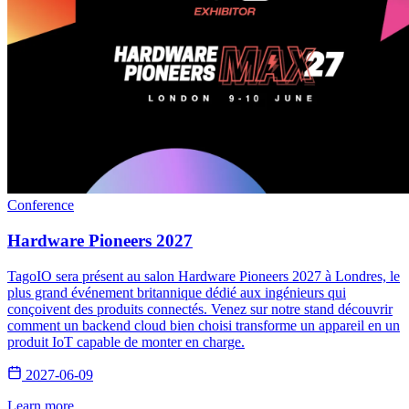
Conference
Hardware Pioneers 2027
TagoIO sera présent au salon Hardware Pioneers 2027 à Londres, le
plus grand événement britannique dédié aux ingénieurs qui
conçoivent des produits connectés. Venez sur notre stand découvrir
comment un backend cloud bien choisi transforme un appareil en un
produit IoT capable de monter en charge.
2027-06-09
Learn more