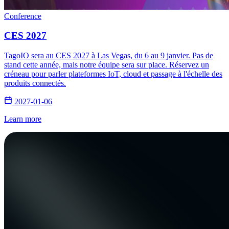
Conference
CES 2027
TagoIO sera au CES 2027 à Las Vegas, du 6 au 9 janvier. Pas de
stand cette année, mais notre équipe sera sur place. Réservez un
créneau pour parler plateformes IoT, cloud et passage à l'échelle des
produits connectés.
2027-01-06
Learn more