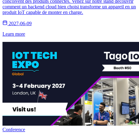
conçoivent des produits connectés. Venez sur notre stand découvrir
comment un backend cloud bien choisi transforme un appareil en un
produit IoT capable de monter en charge.
2027-06-09
Learn more
Conference