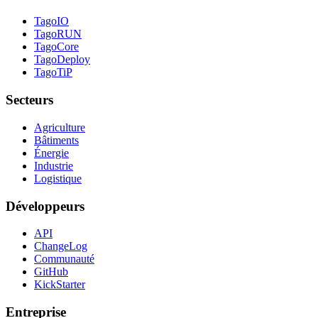
TagoIO
TagoRUN
TagoCore
TagoDeploy
TagoTiP
Secteurs
Agriculture
Bâtiments
Énergie
Industrie
Logistique
Développeurs
API
ChangeLog
Communauté
GitHub
KickStarter
Entreprise