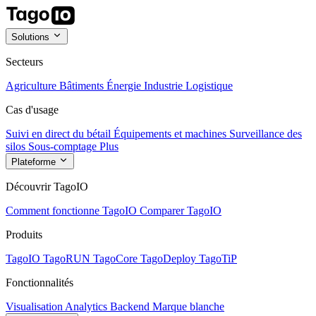
Solutions
Secteurs
Agriculture
Bâtiments
Énergie
Industrie
Logistique
Cas d'usage
Suivi en direct du bétail
Équipements et machines
Surveillance des
silos
Sous-comptage
Plus
Plateforme
Découvrir TagoIO
Comment fonctionne TagoIO
Comparer TagoIO
Produits
TagoIO
TagoRUN
TagoCore
TagoDeploy
TagoTiP
Fonctionnalités
Visualisation
Analytics
Backend
Marque blanche