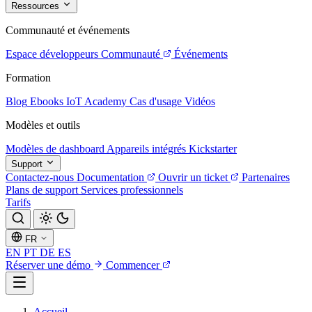
Ressources
Communauté et événements
Espace développeurs
Communauté
Événements
Formation
Blog
Ebooks
IoT Academy
Cas d'usage
Vidéos
Modèles et outils
Modèles de dashboard
Appareils intégrés
Kickstarter
Support
Contactez-nous
Documentation
Ouvrir un ticket
Partenaires
Plans de support
Services professionnels
Tarifs
FR
EN
PT
DE
ES
Réserver une démo
Commencer
Accueil