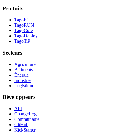
Produits
TagoIO
TagoRUN
TagoCore
TagoDeploy
TagoTiP
Secteurs
Agriculture
Bâtiments
Énergie
Industrie
Logistique
Développeurs
API
ChangeLog
Communauté
GitHub
KickStarter