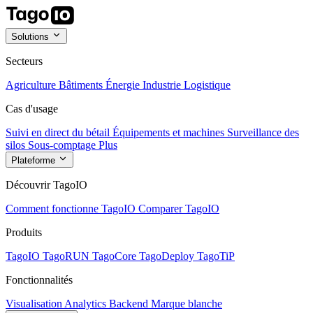
Solutions
Secteurs
Agriculture
Bâtiments
Énergie
Industrie
Logistique
Cas d'usage
Suivi en direct du bétail
Équipements et machines
Surveillance des
silos
Sous-comptage
Plus
Plateforme
Découvrir TagoIO
Comment fonctionne TagoIO
Comparer TagoIO
Produits
TagoIO
TagoRUN
TagoCore
TagoDeploy
TagoTiP
Fonctionnalités
Visualisation
Analytics
Backend
Marque blanche