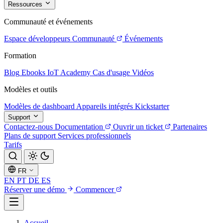
Ressources
Communauté et événements
Espace développeurs
Communauté
Événements
Formation
Blog
Ebooks
IoT Academy
Cas d'usage
Vidéos
Modèles et outils
Modèles de dashboard
Appareils intégrés
Kickstarter
Support
Contactez-nous
Documentation
Ouvrir un ticket
Partenaires
Plans de support
Services professionnels
Tarifs
FR
EN
PT
DE
ES
Réserver une démo
Commencer
Accueil