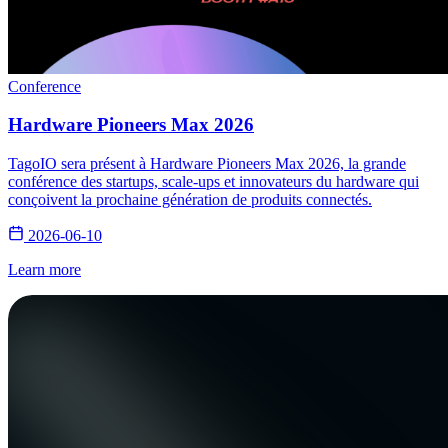
Conference
Hardware Pioneers Max 2026
TagoIO sera présent à Hardware Pioneers Max 2026, la grande
conférence des startups, scale-ups et innovateurs du hardware qui
conçoivent la prochaine génération de produits connectés.
2026-06-10
Learn more