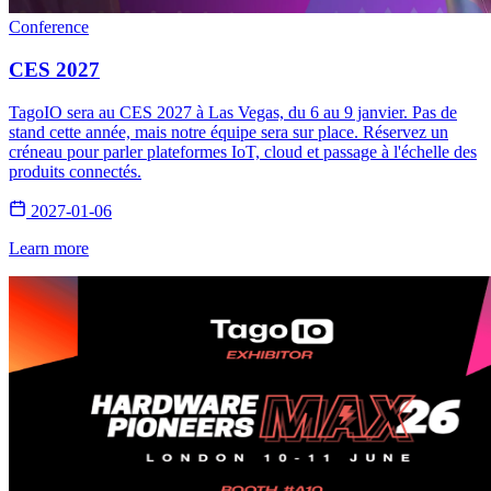
Conference
CES 2027
TagoIO sera au CES 2027 à Las Vegas, du 6 au 9 janvier. Pas de
stand cette année, mais notre équipe sera sur place. Réservez un
créneau pour parler plateformes IoT, cloud et passage à l'échelle des
produits connectés.
2027-01-06
Learn more