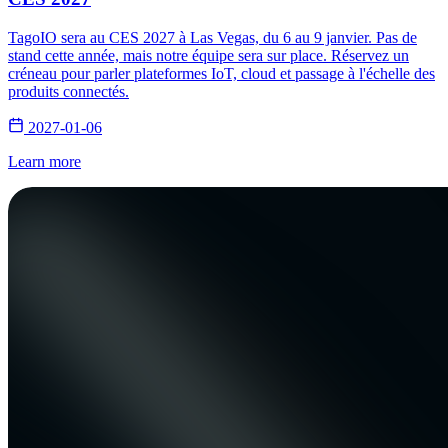
TagoIO sera au CES 2027 à Las Vegas, du 6 au 9 janvier. Pas de
stand cette année, mais notre équipe sera sur place. Réservez un
créneau pour parler plateformes IoT, cloud et passage à l'échelle des
produits connectés.
2027-01-06
Learn more