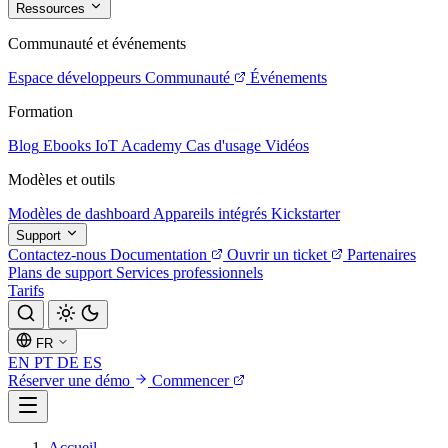
Ressources
Communauté et événements
Espace développeurs
Communauté
Événements
Formation
Blog
Ebooks
IoT Academy
Cas d'usage
Vidéos
Modèles et outils
Modèles de dashboard
Appareils intégrés
Kickstarter
Support
Contactez-nous
Documentation
Ouvrir un ticket
Partenaires
Plans de support
Services professionnels
Tarifs
FR
EN
PT
DE
ES
Réserver une démo
Commencer
Accueil