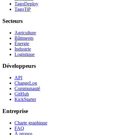
TagoDeploy
TagoTiP
Secteurs
Agriculture
Bâtiments
Énergie
Industrie
Logistique
Développeurs
API
ChangeLog
Communauté
GitHub
KickStarter
Entreprise
Charte graphique
FAQ
À propos