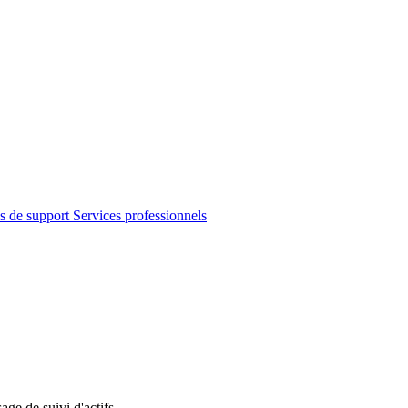
s de support
Services professionnels
age de suivi d'actifs