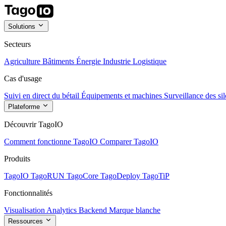
Solutions
Secteurs
Agriculture
Bâtiments
Énergie
Industrie
Logistique
Cas d'usage
Suivi en direct du bétail
Équipements et machines
Surveillance des sil
Plateforme
Découvrir TagoIO
Comment fonctionne TagoIO
Comparer TagoIO
Produits
TagoIO
TagoRUN
TagoCore
TagoDeploy
TagoTiP
Fonctionnalités
Visualisation
Analytics
Backend
Marque blanche
Ressources