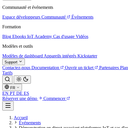
Communauté et événements
Espace développeurs
Communauté
Événements
Formation
Blog
Ebooks
IoT Academy
Cas d'usage
Vidéos
Modèles et outils
Modèles de dashboard
Appareils intégrés
Kickstarter
Support
Contactez-nous
Documentation
Ouvrir un ticket
Partenaires
Plan
Tarifs
FR
EN
PT
DE
ES
Réserver une démo
Commencer
Accueil
Événements
Démonstration en direct associant plateformes IoT et cas d'us