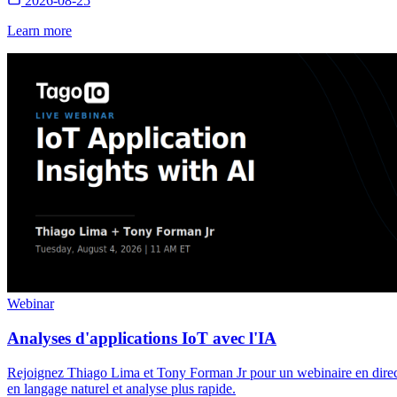
2026-08-25
Learn more
Webinar
Analyses d'applications IoT avec l'IA
Rejoignez Thiago Lima et Tony Forman Jr pour un webinaire en direct s
en langage naturel et analyse plus rapide.